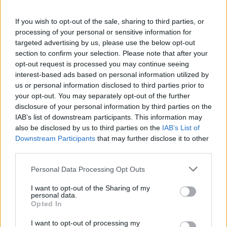
If you wish to opt-out of the sale, sharing to third parties, or
Notícies relacionades
processing of your personal or sensitive information for
targeted advertising by us, please use the below opt-out
section to confirm your selection. Please note that after your
opt-out request is processed you may continue seeing
Accident per tancar la pretemporada
interest-based ads based on personal information utilized by
us or personal information disclosed to third parties prior to
PRIMER EQUIP
your opt-out. You may separately opt-out of the further
disclosure of your personal information by third parties on the
Enes Sali, talent jove per a l'atac
IAB’s list of downstream participants. This information may
tricolor
also be disclosed by us to third parties on the
IAB’s List of
PRIMER EQUIP
Downstream Participants
that may further disclose it to other
third parties.
Acord amb el Mallorca pel traspàs de
Personal Data Processing Opt Outs
Josep Cerdà
PRIMER EQUIP
I want to opt-out of the Sharing of my
personal data.
Opted In
L'Andorra és superior i aconsegueix
una victòria convincent
I want to opt-out of processing my