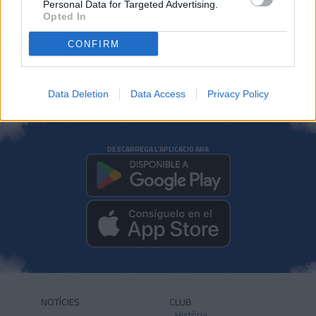
Personal Data for Targeted Advertising.
PRIMER EQUIP
Opted In
CONFIRM
Data Deletion
Data Access
Privacy Policy
DESCARREGA L'APLICACIÓ ARA
NOTÍCIES
CLUB
Història