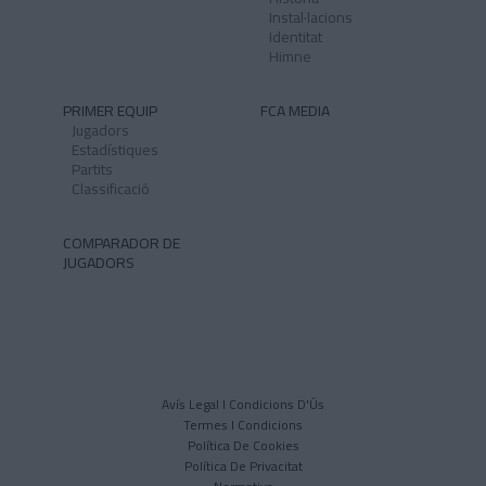
Instal·lacions
Identitat
Himne
PRIMER EQUIP
FCA MEDIA
Jugadors
Estadístiques
Partits
Classificació
COMPARADOR DE
JUGADORS
Avís Legal I Condicions D'Ús
Termes I Condicions
Política De Cookies
Política De Privacitat