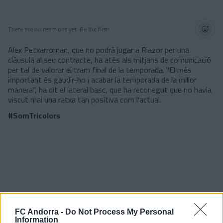
There are no reactions yet. Be the first!
Alex Petxarroman, que no podrà jugar a Riazor per una
clàusula al seu contracte, ha atès als mitjans de comunicació
per tal de valorar el tram final de la temporada. "El més
important és gaudir-ho i acabar la temporada de la millor
manera", ha dit el lateral basc, que ha reconegut que no havia
viscut mai una ratxa tan positiva com l'actual.
#SomTricolors
FC Andorra -
Do Not Process My Personal
Information