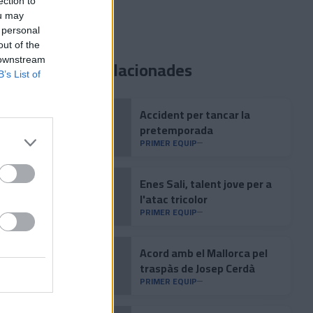
ection to
ou may
 personal
out of the
 downstream
Notícies relacionades
B’s List of
Accident per tancar la
pretemporada
PRIMER EQUIP
Enes Sali, talent jove per a
l'atac tricolor
PRIMER EQUIP
Acord amb el Mallorca pel
traspàs de Josep Cerdà
PRIMER EQUIP