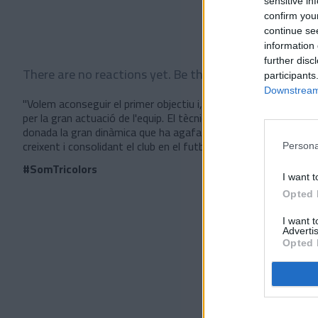
sensitive in
confirm you
continue se
information 
further disc
There are no reactions yet. Be the first!
participants
Downstream 
"Volem aconseguir el primer objectiu i, a partir d'aquí, mirar 
per la gran actuació de l'equip. El tècnic, que ha reconegut que l
donada la gran dinàmica que ha agafat l'equip les últimes se
creixent i consolidant el club en el futbol professional.
Persona
#SomTricolors
I want t
Opted 
I want 
Advertis
Opted 