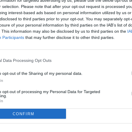
formation for targeted advertising by us, please use the below opt-out s
r selection. Please note that after your opt-out request is processed y
eing interest-based ads based on personal information utilized by us or
disclosed to third parties prior to your opt-out. You may separately opt-
losure of your personal information by third parties on the IAB’s list of
. This information may also be disclosed by us to third parties on the
IA
Participants
that may further disclose it to other third parties.
cap amunt", ha declarat un Carles Manso satisfet
a lliga se'ls hi podria fer "una mica curta"
tmanes, s'ha mostrat ambiciós per seguir
l Data Processing Opt Outs
o opt-out of the Sharing of my personal data.
In
to opt-out of processing my Personal Data for Targeted
ing.
In
CONFIRM