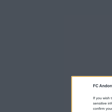
FC Andorr
If you wish 
sensitive in
confirm you