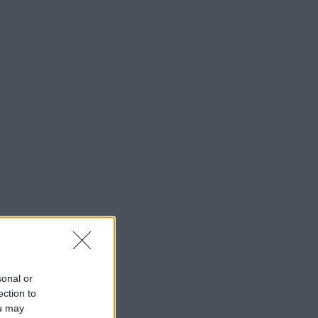
sonal or
ection to
ou may