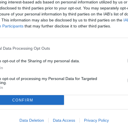
eing interest-based ads based on personal information utilized by us or
disclosed to third parties prior to your opt-out. You may separately opt-
losure of your personal information by third parties on the IAB’s list of
. This information may also be disclosed by us to third parties on the
IA
a mostrat el tècnic Carles Manso, en un partit en
Participants
that may further disclose it to other third parties.
l'actuació arbitral, però ha lamentat que avui a
l Data Processing Opt Outs
o opt-out of the Sharing of my personal data.
In
to opt-out of processing my Personal Data for Targeted
ing.
In
CONFIRM
Data Deletion
Data Access
Privacy Policy