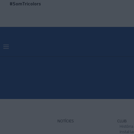
#SomTricolors
NOTÍCIES
CLUB
Història
Instal·l