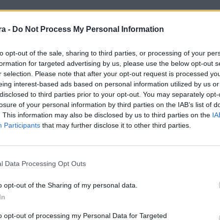
a -
Do Not Process My Personal Information
clic
a domicili: les dues primeres victòries de la
rtits amb dos triomfs per la mínima al camp del
to opt-out of the sale, sharing to third parties, or processing of your per
lors tenen una oportunitat d'or d'entrar a la zona
formation for targeted advertising by us, please use the below opt-out s
haurà de vèncer el sorprenent Linense, situat
r selection. Please note that after your opt-out request is processed y
é tot és nou, res millor que conèixer els
eing interest-based ads based on personal information utilized by us or
disclosed to third parties prior to your opt-out. You may separately opt-
losure of your personal information by third parties on the IAB’s list of
. This information may also be disclosed by us to third parties on the
IA
omoció d'ascens en 5a posició. Els andalusos
Participants
that may further disclose it to other third parties.
de la taula al principi de la temporada, però
derrotes en aquestes primeres 14 jornades de
l Data Processing Opt Outs
rem és una de les apostes del conjunt de la
o opt-out of the Sharing of my personal data.
ercera temporada a la Balona. El passat estiu
gueix vestint la samarreta blanc-i-negra:
In
to opt-out of processing my Personal Data for Targeted