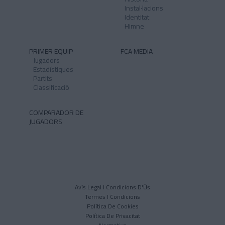
Instal·lacions
Identitat
Himne
PRIMER EQUIP
FCA MEDIA
Jugadors
Estadístiques
Partits
Classificació
COMPARADOR DE
JUGADORS
Avís Legal I Condicions D'Ús
Termes I Condicions
Política De Cookies
Política De Privacitat