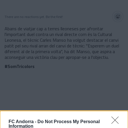
There are no reactions yet. Be the first!
Abans de viatjar cap a terres lleoneses per afrontar
l'important duel contra un rival directe com és la Cultural
Leonesa, el tècnic Carles Manso ha volgut destacar el canvi
patit pel seu rival arran del canvi de tècnic: "Esperem un duel
diferent al de la primera volta", ha dit Manso, que aspira a
aconseguir una victòria clau per apropar-se a l'objectiu.
#SomTricolors
FC Andorra -
Do Not Process My Personal
Information