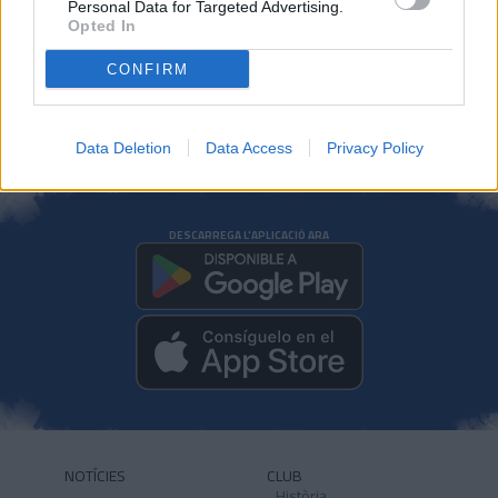
Personal Data for Targeted Advertising.
PRIMER EQUIP
Opted In
CONFIRM
Data Deletion
Data Access
Privacy Policy
DESCARREGA L'APLICACIÓ ARA
NOTÍCIES
CLUB
Història