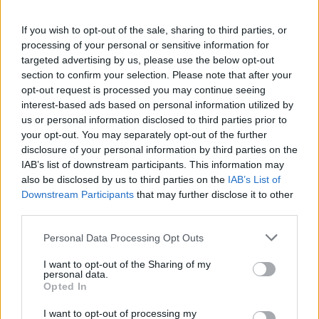
If you wish to opt-out of the sale, sharing to third parties, or
Notícies relacionades
processing of your personal or sensitive information for
targeted advertising by us, please use the below opt-out
section to confirm your selection. Please note that after your
opt-out request is processed you may continue seeing
Pau López: "És un dels passos de la
interest-based ads based on personal information utilized by
meva carrera que em fan més il·lusió"
us or personal information disclosed to third parties prior to
PRIMER EQUIP
your opt-out. You may separately opt-out of the further
disclosure of your personal information by third parties on the
Aron Rodrigo, cedit al Mirandés
IAB’s list of downstream participants. This information may
also be disclosed by us to third parties on the
IAB’s List of
PRIMER EQUIP
Downstream Participants
that may further disclose it to other
third parties.
Lautaro Spatz reforça l'eix de la
Personal Data Processing Opt Outs
defensa tricolor
PRIMER EQUIP
I want to opt-out of the Sharing of my
personal data.
Opted In
Gael Alonso, operat amb èxit de la
fractura del mal·lèol tibial
I want to opt-out of processing my