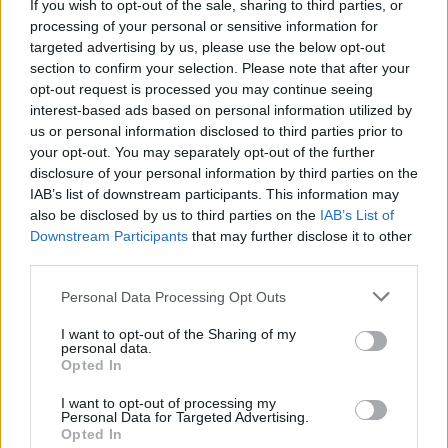
#SomTricolors
If you wish to opt-out of the sale, sharing to third parties, or
processing of your personal or sensitive information for
targeted advertising by us, please use the below opt-out
Noticias relacionadas
section to confirm your selection. Please note that after your
opt-out request is processed you may continue seeing
interest-based ads based on personal information utilized by
La experiencia de sus vidas: el
us or personal information disclosed to third parties prior to
Mundial de Houston del Andorra
your opt-out. You may separately opt-out of the further
Genuine
FCA GENUINE
disclosure of your personal information by third parties on the
IAB’s list of downstream participants. This information may
also be disclosed by us to third parties on the
IAB’s List of
El Andorra Genuine inicia su
Downstream Participants
that may further disclose it to other
participación en el Mundial de
third parties.
Houston
FCA GENUINE
Personal Data Processing Opt Outs
El Comú de Encamp desea suerte al
I want to opt-out of the Sharing of my
Andorra Genuine antes del Mundial
personal data.
FCA GENUINE
Opted In
I want to opt-out of processing my
Andorra estará presente en el
Personal Data for Targeted Advertising.
mundial Genuine en Houston
Opted In