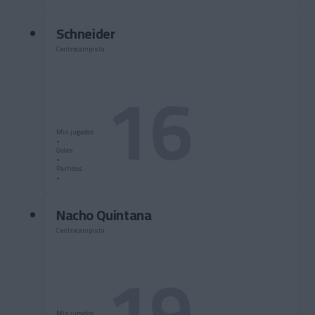
Schneider
Centrocampista
16
Min jugados
-
Goles
-
Partidos
-
Nacho Quintana
Centrocampista
19
Min jugados