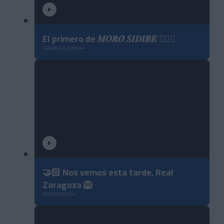
El primero de 𝑴𝑶𝑹𝑶́ 𝑺𝑰𝑫𝑰𝑩𝑬 ❤️‍🔥✅
PRIMER EQUIPO
🤝🏻 Nos vemos esta tarde, Real
Zaragoza 🦁
#INSIDEFCA