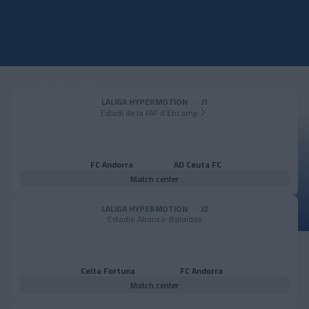
PRIMER EQUIPO
Pau López: "Es uno de los
LALIGA HYPERMOTION
·
J1
Estadi de la FAF d'Encamp
pasos de mi carrera que
más ilusión me hace"
FC Andorra
AD Ceuta FC
Match center
LALIGA HYPERMOTION
·
J2
Estadio Abanca-Balaídos
Celta Fortuna
FC Andorra
Match center
FCA GENUINE