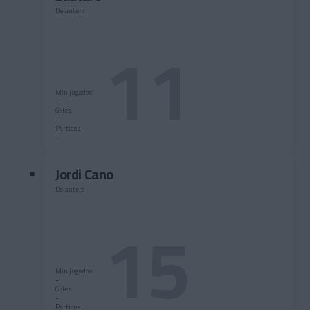
Delantero
11
Min jugados
-
Goles
-
Partidos
-
Jordi Cano
Delantero
15
Min jugados
-
Goles
-
Partidos