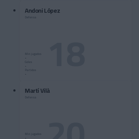
Andoni López
Defensa
18
Min jugados
-
Goles
-
Partidos
-
Martí Vilà
Defensa
20
Min jugados
-