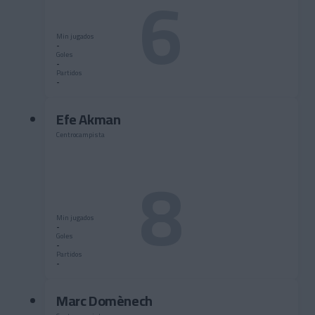
6
Min jugados
-
Goles
-
Partidos
-
Efe Akman
Centrocampista
8
Min jugados
-
Goles
-
Partidos
-
Marc Domènech