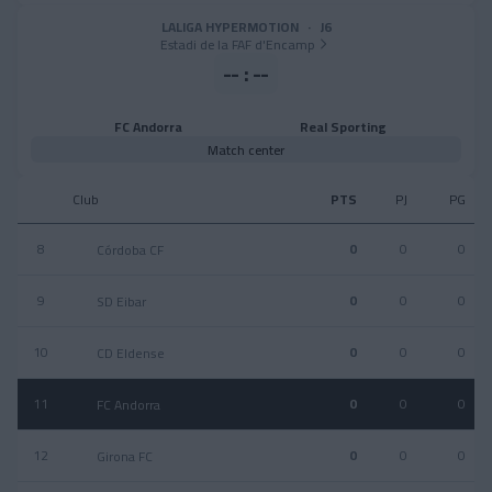
LALIGA HYPERMOTION
·
J6
Estadi de la FAF d'Encamp
-- : --
FC Andorra
Real Sporting
Match center
Club
PTS
PJ
PG
8
0
0
0
Córdoba CF
9
0
0
0
SD Eibar
10
0
0
0
CD Eldense
11
0
0
0
FC Andorra
12
0
0
0
Girona FC