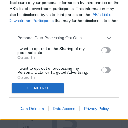
disclosure of your personal information by third parties on the
Nico Ratti
IAB’s list of downstream participants. This information may
Portero
also be disclosed by us to third parties on the
IAB’s List of
1
Downstream Participants
that may further disclose it to other
third parties.
Personal Data Processing Opt Outs
Min jugados
I want to opt-out of the Sharing of my
-
personal data.
Goles
-
Opted In
Partidos
-
I want to opt-out of processing my
Personal Data for Targeted Advertising.
Pau López
Opted In
Portero
CONFIRM
13
Data Deletion
Data Access
Privacy Policy
Min jugados
-
Goles