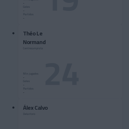
-
Goles
-
Partidos
-
Théo Le
Normand
24
Centrocampista
Min jugados
-
Goles
-
Partidos
-
Álex Calvo
Delantero