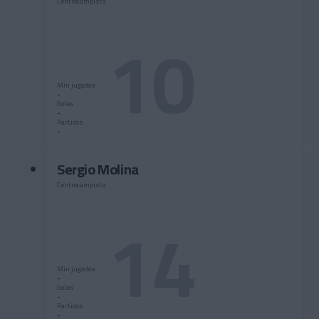
Centrocampista
10
Min jugados
-
Goles
-
Partidos
-
Sergio Molina
Centrocampista
14
Min jugados
-
Goles
-
Partidos
-