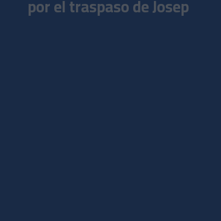
por el traspaso de Josep
Cerdà
PRIMER EQUIPO
Andorra es superior y
consigue una victoria
convincente