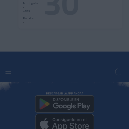
30
Min jugados
-
Goles
-
Partidos
-
DESCARGAR LA APP AHORA