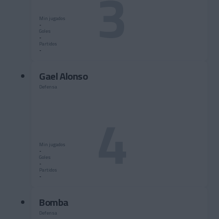
3
Min jugados
-
Goles
-
Partidos
-
Gael Alonso
Defensa
4
Min jugados
-
Goles
-
Partidos
-
Bomba
Defensa