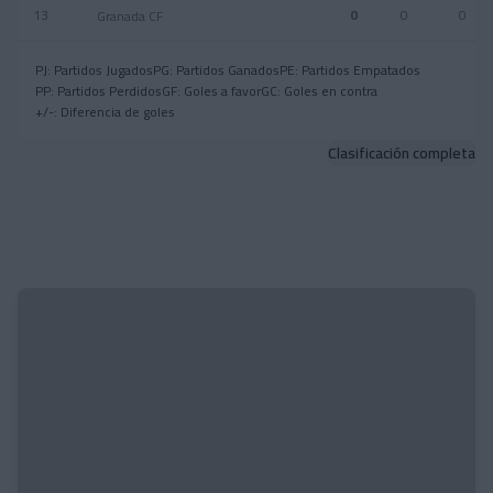
13
0
0
0
Granada CF
PJ: Partidos Jugados
PG: Partidos Ganados
PE: Partidos Empatados
PP: Partidos Perdidos
GF: Goles a favor
GC: Goles en contra
+/-: Diferencia de goles
Clasificación completa