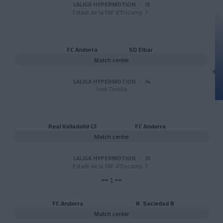
La experiencia de sus
LALIGA HYPERMOTION
·
J3
Estadi de la FAF d'Encamp
vidas: el Mundial de
Houston del Andorra
FC Andorra
SD Eibar
Match center
Genuine
LALIGA HYPERMOTION
·
J4
José Zorrilla
Real Valladolid CF
FC Andorra
Match center
LALIGA HYPERMOTION
·
J5
Estadi de la FAF d'Encamp
-- : --
FC Andorra
R. Sociedad B
Match center