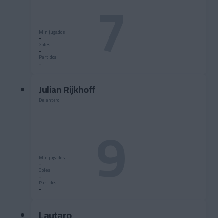
7
Min jugados
-
Goles
-
Partidos
-
Julian Rijkhoff
Delantero
9
Min jugados
-
Goles
-
Partidos
-
Lautaro