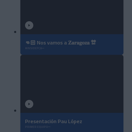
👊🏻 Nos vamos a 𝐙𝐚𝐫𝐚𝐠𝐨𝐳𝐚 🔛
#INSIDEFCA
Presentación Pau López
PRIMER EQUIPO