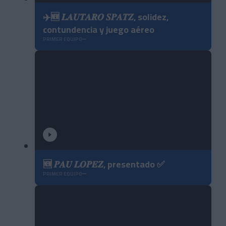
✈️🆕 𝑳𝑨𝑼𝑻𝑨𝑹𝑶 𝑺𝑷𝑨𝑻𝒁, solidez,
contundencia y juego aéreo
PRIMER EQUIPO
🆕 𝑷𝑨𝑼 𝑳𝑶𝑷𝑬𝒁, presentado ✅
PRIMER EQUIPO