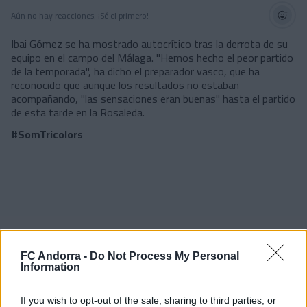
Aún no hay reacciones. ¡Sé el primero!
Ibai Gómez se ha mostrado autocrítico tras la derrota de su
equipo en el campo del Málaga. "Hemos hecho el peor partido
de la temporada", ha dicho el preparador vasco, que ha
reconocido que aunque los resultados no estaban
acompañando, "las sensaciones eran buenas" hasta el partido
de esta tarde en la Rosaleda.
#SomTricolors
FC Andorra -
Do Not Process My Personal
Information
If you wish to opt-out of the sale, sharing to third parties, or