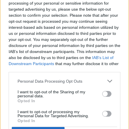
processing of your personal or sensitive information for
Noticias relacionadas
targeted advertising by us, please use the below opt-out
section to confirm your selection. Please note that after your
opt-out request is processed you may continue seeing
Accidente para cerrar la
interest-based ads based on personal information utilized by
pretemporada
us or personal information disclosed to third parties prior to
PRIMER EQUIPO
your opt-out. You may separately opt-out of the further
disclosure of your personal information by third parties on the
IAB’s list of downstream participants. This information may
Enes Sali, talento joven para el
also be disclosed by us to third parties on the
IAB’s List of
ataque tricolor
Downstream Participants
that may further disclose it to other
PRIMER EQUIPO
third parties.
Personal Data Processing Opt Outs
Acuerdo con el Mallorca por el
traspaso de Josep Cerdà
I want to opt-out of the Sharing of my
PRIMER EQUIPO
personal data.
Opted In
Andorra es superior y consigue una
I want to opt-out of processing my
Personal Data for Targeted Advertising.
victoria convincente
Opted In
PRIMER EQUIPO