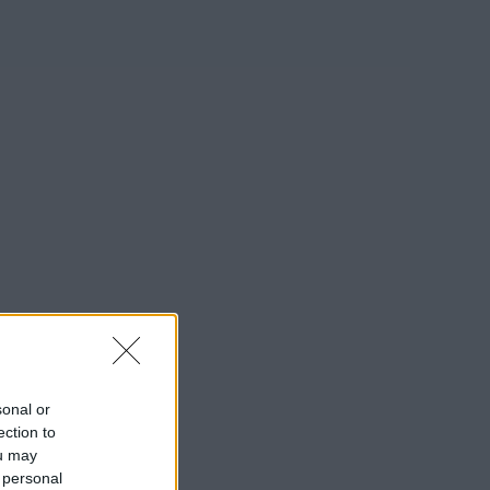
sonal or
ection to
ou may
 personal