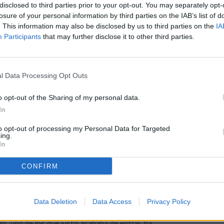
disclosed to third parties prior to your opt-out. You may separately opt-
losure of your personal information by third parties on the IAB’s list of
. This information may also be disclosed by us to third parties on the
IA
Participants
that may further disclose it to other third parties.
invictos después de las dos primeras jornadas,
itario gol de Lautaro. Los tricolores han tenido
l Data Processing Opt Outs
untos en un campo donde era muy difícil jugar y
o opt-out of the Sharing of my personal data.
In
 pendientes de imponerse en los duelos
e peligrosos cerca de las áreas. El Tarazona lo
to opt-out of processing my Personal Data for Targeted
n chute de Javi Martín que ha salvado muy bien
ing.
bado en una buena maniobra de Álvaro Martín y
In
u Nieto bloqueado por un defensa.
CONFIRM
so adelante, pero el partido tampoco ha
bos equipos buscando hacer daño a partir de
Data Deletion
Data Access
Privacy Policy
do el gol decisivo: justo un minuto después de
ro, uno de los que justo acababa de entrar, ha