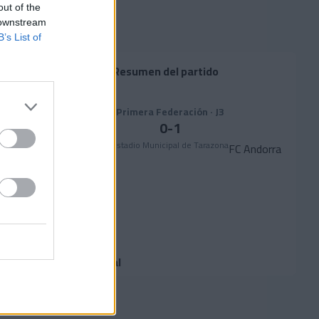
out of the
 downstream
B’s List of
Resumen del partido
Primera Federación · J3
0
-
1
Estadio Municipal de Tarazona
SD Tarazona
FC Andorra
Alineaciones
Suplentes
Goles
Equipo arbitral