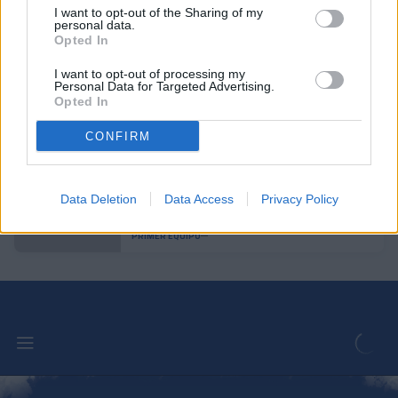
I want to opt-out of the Sharing of my
Pau López: "Es uno de los pasos de mi
personal data.
Opted In
carrera que más ilusión me hace"
PRIMER EQUIPO
I want to opt-out of processing my
Personal Data for Targeted Advertising.
Opted In
Aron Rodrigo, cedido al Mirandés
CONFIRM
PRIMER EQUIPO
Lautaro Spatz refuerza el eje de la
Data Deletion
Data Access
Privacy Policy
defensa tricolor
PRIMER EQUIPO