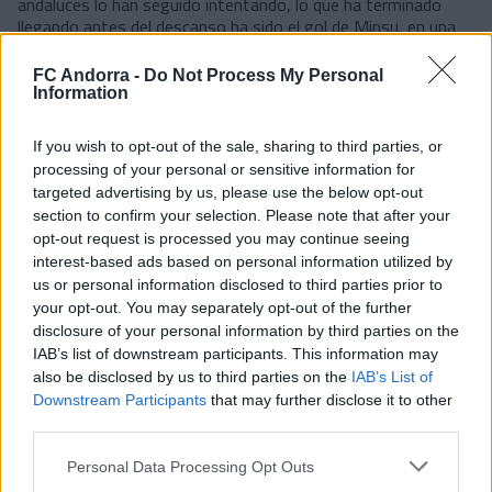
andaluces lo han seguido intentando, lo que ha terminado
llegando antes del descanso ha sido el gol de Minsu, en una
rápida transición (34').
FC Andorra -
Do Not Process My Personal
En la reanudación, los tricolores han salido mucho mejor y, de
Information
hecho, Minsu ha estado a punto de anotar el tercero en los
primeros compases del segundo tiempo. Mucho más
cómodo, el conjunto de Ibai Gómez ha sabido controlar
If you wish to opt-out of the sale, sharing to third parties, or
mucho mejor el partido y se ha mostrado superior a su rival. Y
processing of your personal or sensitive information for
así, en los minutos finales ha terminado llegando el 3-1
targeted advertising by us, please use the below opt-out
definitivo en un pase al espacio para Carrique que ha
section to confirm your selection. Please note that after your
terminado transformando, tras el rechace del portero
opt-out request is processed you may continue seeing
visitante, Villahermosa en la sentencia.
interest-based ads based on personal information utilized by
us or personal information disclosed to third parties prior to
#SomTricolors
your opt-out. You may separately opt-out of the further
disclosure of your personal information by third parties on the
Noticias relacionadas
IAB’s list of downstream participants. This information may
also be disclosed by us to third parties on the
IAB’s List of
Downstream Participants
that may further disclose it to other
Andorra es superior y consigue una
third parties.
victoria convincente
PRIMER EQUIPO
Personal Data Processing Opt Outs