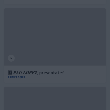
🆕 𝑷𝑨𝑼 𝑳𝑶𝑷𝑬𝒁, presentat ✅
PRIMER EQUIP