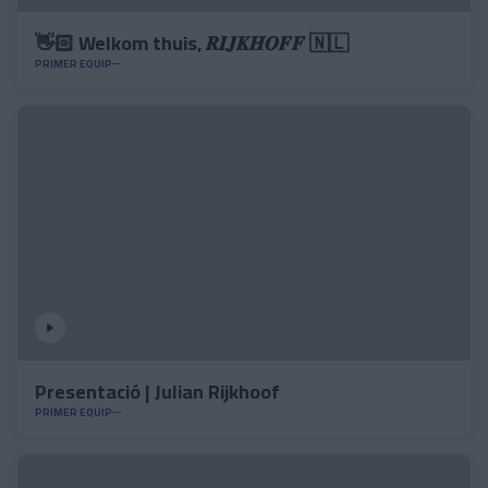
👋🏻 Welkom thuis, 𝑹𝑰𝑱𝑲𝑯𝑶𝑭𝑭 🇳🇱
PRIMER EQUIP
Presentació | Julian Rijkhoof
PRIMER EQUIP