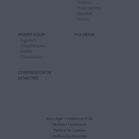
Història
Instal·lacions
Identitat
Himne
PRIMER EQUIP
FCA MEDIA
Jugadors
Estadístiques
Partits
Classificació
COMPARADOR DE
JUGADORS
Avís Legal I Condicions D'Ús
Termes I Condicions
Política De Cookies
Política De Privacitat