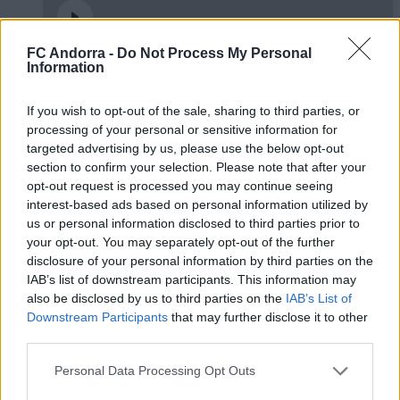
FC Andorra -
Do Not Process My Personal
Information
El primer de 𝑴𝑶𝑹𝑶́ 𝑺𝑰𝑫𝑰𝑩𝑬 ❤️‍🔥✅
PRIMER EQUIP
If you wish to opt-out of the sale, sharing to third parties, or
processing of your personal or sensitive information for
targeted advertising by us, please use the below opt-out
section to confirm your selection. Please note that after your
opt-out request is processed you may continue seeing
interest-based ads based on personal information utilized by
us or personal information disclosed to third parties prior to
your opt-out. You may separately opt-out of the further
disclosure of your personal information by third parties on the
IAB’s list of downstream participants. This information may
also be disclosed by us to third parties on the
IAB’s List of
Downstream Participants
that may further disclose it to other
third parties.
✈️🆕 𝑳𝑨𝑼𝑻𝑨𝑹𝑶 𝑺𝑷𝑨𝑻𝒁, solidesa,
contundència i joc aeri
Personal Data Processing Opt Outs
PRIMER EQUIP