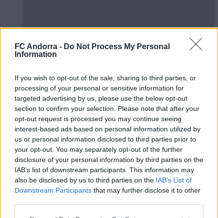
FC Andorra -
Do Not Process My Personal
Information
✈️🆕 𝑳𝑨𝑼𝑻𝑨𝑹𝑶 𝑺𝑷𝑨𝑻𝒁, solidesa,
If you wish to opt-out of the sale, sharing to third parties, or
contundència i joc aeri
processing of your personal or sensitive information for
PRIMER EQUIP
targeted advertising by us, please use the below opt-out
section to confirm your selection. Please note that after your
opt-out request is processed you may continue seeing
interest-based ads based on personal information utilized by
us or personal information disclosed to third parties prior to
your opt-out. You may separately opt-out of the further
disclosure of your personal information by third parties on the
IAB’s list of downstream participants. This information may
also be disclosed by us to third parties on the
IAB’s List of
Downstream Participants
that may further disclose it to other
third parties.