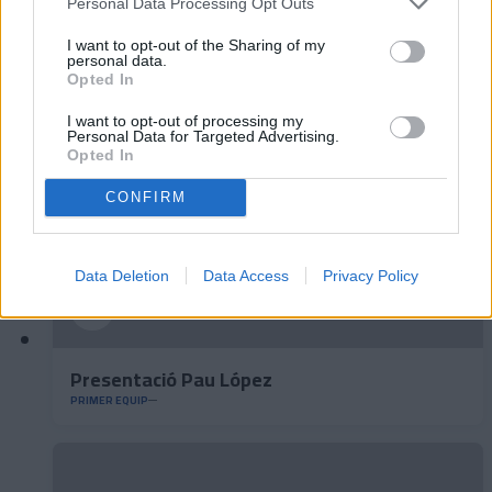
Personal Data Processing Opt Outs
🆕 𝑷𝑨𝑼 𝑳𝑶𝑷𝑬𝒁, presentat ✅
I want to opt-out of the Sharing of my
personal data.
PRIMER EQUIP
Opted In
I want to opt-out of processing my
Personal Data for Targeted Advertising.
Opted In
CONFIRM
Data Deletion
Data Access
Privacy Policy
Presentació Pau López
PRIMER EQUIP