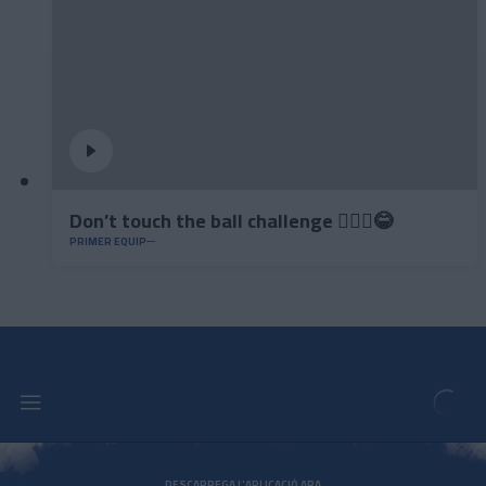
Don’t touch the ball challenge 🤦🏻‍♂️😂
PRIMER EQUIP
DESCARREGA L'APLICACIÓ ARA