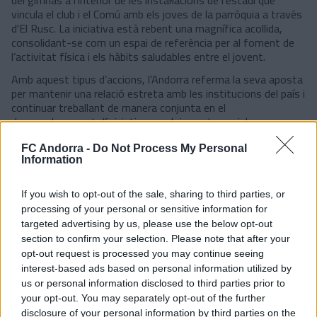
del gimnàs a l'interior de les instal·lacions de l'estadi que
vincula el club i el Comú amb els joves de la parròquia a través
d'El Rusc. La iniciativa està rebent una magnífica acollida,
consolidant-se com un espai de referència per al foment de
l’activitat física i els hàbits saludables entre el jovent.
Amb aquest tipus d’accions, l’Andorra referma la seva aposta
per mantenir una relació estreta amb les institucions del país i
continuar treballant de manera conjunta en el
desenvolupament d’iniciatives amb impacte social.
#SomTricolors
FC Andorra -
Do Not Process My Personal
Information
If you wish to opt-out of the sale, sharing to third parties, or
processing of your personal or sensitive information for
targeted advertising by us, please use the below opt-out
section to confirm your selection. Please note that after your
opt-out request is processed you may continue seeing
interest-based ads based on personal information utilized by
us or personal information disclosed to third parties prior to
your opt-out. You may separately opt-out of the further
disclosure of your personal information by third parties on the