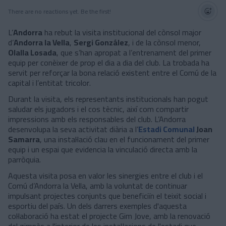
There are no reactions yet. Be the first!
L’
Andorra
ha rebut la visita institucional del cònsol major
d’
Andorra la Vella
,
Sergi González
, i de la cònsol menor,
Olalla Losada
, que s’han apropat a l’entrenament del primer
equip per conèixer de prop el dia a dia del club. La trobada ha
servit per reforçar la bona relació existent entre el Comú de la
capital i l’entitat tricolor.
Durant la visita, els representants institucionals han pogut
saludar els jugadors i el cos tècnic, així com compartir
impressions amb els responsables del club. L’Andorra
desenvolupa la seva activitat diària a l’
Estadi Comunal
Joan
Samarra
, una instal·lació clau en el funcionament del primer
equip i un espai que evidencia la vinculació directa amb la
parròquia.
Aquesta visita posa en valor les sinergies entre el club i el
Comú d’Andorra la Vella, amb la voluntat de continuar
impulsant projectes conjunts que beneficiïn el teixit social i
esportiu del país. Un dels darrers exemples d'aquesta
col·laboració ha estat el projecte Gim Jove, amb la renovació