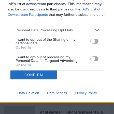
IAB’s list of downstream participants. This information may
also be disclosed by us to third parties on the
IAB’s List of
Downstream Participants
that may further disclose it to other
Notícies relacionades
third parties.
Personal Data Processing Opt Outs
Trobada informal amb els mitjans de
I want to opt-out of the Sharing of my
comunicació
personal data.
Opted In
CLUB
I want to opt-out of processing my
Personal Data for Targeted Advertising.
El partit de Festa Major tindrà
Opted In
activitats a la prèvia i es podrà seguir
a peu de camp
CLUB
CONFIRM
L'Andorra presenta el seu nou mallot
de ciclisme
Data Deletion
Data Access
Privacy Policy
CLUB
Tot al vermell: l'Andorra presenta la