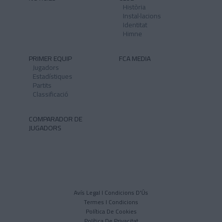
Història
Instal·lacions
Identitat
Himne
PRIMER EQUIP
FCA MEDIA
Jugadors
Estadístiques
Partits
Classificació
COMPARADOR DE
JUGADORS
Avís Legal I Condicions D'Ús
Termes I Condicions
Política De Cookies
Política De Privacitat