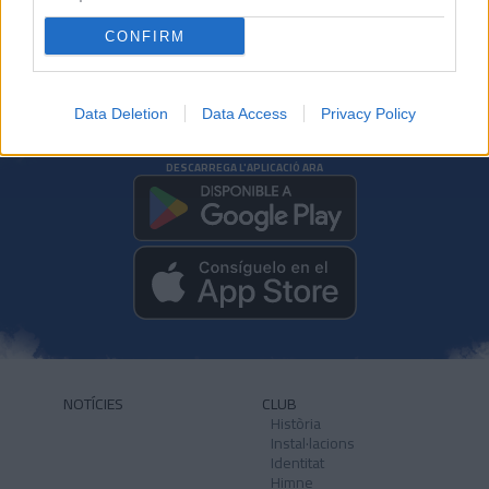
CONFIRM
Data Deletion
Data Access
Privacy Policy
DESCARREGA L'APLICACIÓ ARA
NOTÍCIES
CLUB
Història
Instal·lacions
Identitat
Himne