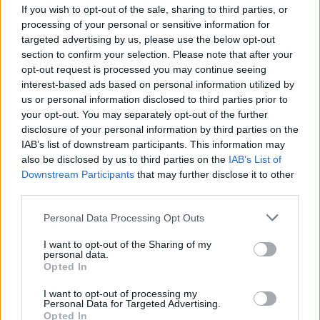
Notícies relacionades
If you wish to opt-out of the sale, sharing to third parties, or
processing of your personal or sensitive information for
targeted advertising by us, please use the below opt-out
Accident per tancar la pretemporada
section to confirm your selection. Please note that after your
opt-out request is processed you may continue seeing
PRIMER EQUIP
interest-based ads based on personal information utilized by
us or personal information disclosed to third parties prior to
your opt-out. You may separately opt-out of the further
Enes Sali, talent jove per a l'atac
disclosure of your personal information by third parties on the
tricolor
IAB’s list of downstream participants. This information may
PRIMER EQUIP
also be disclosed by us to third parties on the
IAB’s List of
Downstream Participants
that may further disclose it to other
Acord amb el Mallorca pel traspàs de
third parties.
Josep Cerdà
Personal Data Processing Opt Outs
PRIMER EQUIP
I want to opt-out of the Sharing of my
personal data.
L'Andorra és superior i aconsegueix
Opted In
una victòria convincent
PRIMER EQUIP
I want to opt-out of processing my
Personal Data for Targeted Advertising.
Opted In