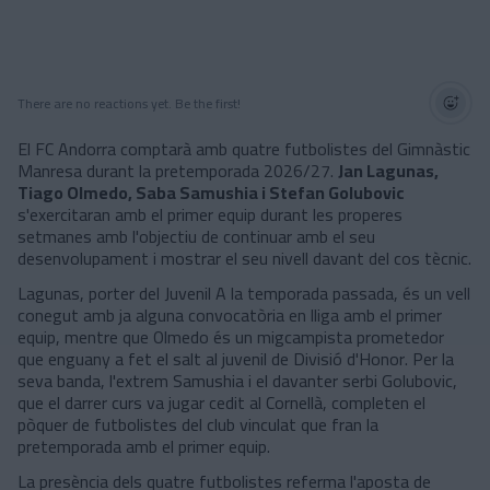
There are no reactions yet. Be the first!
El FC Andorra comptarà amb quatre futbolistes del Gimnàstic
Manresa durant la pretemporada 2026/27.
Jan Lagunas,
Tiago Olmedo, Saba Samushia i Stefan Golubovic
s'exercitaran amb el primer equip durant les properes
setmanes amb l'objectiu de continuar amb el seu
desenvolupament i mostrar el seu nivell davant del cos tècnic.
Lagunas, porter del Juvenil A la temporada passada, és un vell
conegut amb ja alguna convocatòria en lliga amb el primer
equip, mentre que Olmedo és un migcampista prometedor
que enguany a fet el salt al juvenil de Divisió d'Honor. Per la
seva banda, l'extrem Samushia i el davanter serbi Golubovic,
que el darrer curs va jugar cedit al Cornellà, completen el
pòquer de futbolistes del club vinculat que fran la
pretemporada amb el primer equip.
La presència dels quatre futbolistes referma l'aposta de