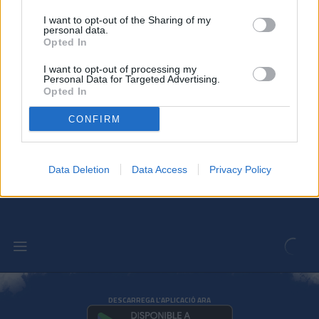
I want to opt-out of the Sharing of my
PRIMER EQUIP
personal data.
Opted In
Enes Sali, talent jove per a l'atac
I want to opt-out of processing my
tricolor
Personal Data for Targeted Advertising.
PRIMER EQUIP
Opted In
CONFIRM
Acord amb el Mallorca pel traspàs de
Josep Cerdà
PRIMER EQUIP
Data Deletion
Data Access
Privacy Policy
DESCARREGA L'APLICACIÓ ARA