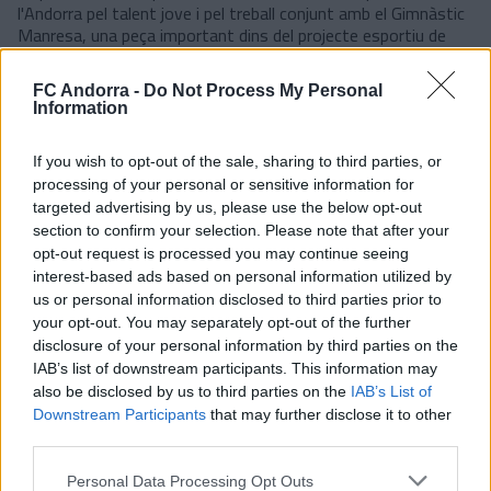
l'Andorra pel talent jove i pel treball conjunt amb el Gimnàstic
Manresa, una peça important dins del projecte esportiu de
l'entitat. Aquesta oportunitat permetrà als jugadors conèixer
de primera mà les exigències del futbol professional i
FC Andorra -
Do Not Process My Personal
competir per guanyar-se un lloc durant la preparació de la
Information
nova temporada.
La pretemporada es converteix així en un nou escenari perquè
If you wish to opt-out of the sale, sharing to third parties, or
els futbolistes amb projecció puguin continuar creixent i fer
processing of your personal or sensitive information for
un pas endavant en la seva trajectòria dins del club.
targeted advertising by us, please use the below opt-out
section to confirm your selection. Please note that after your
#SomTricolors
opt-out request is processed you may continue seeing
interest-based ads based on personal information utilized by
Notícies relacionades
us or personal information disclosed to third parties prior to
your opt-out. You may separately opt-out of the further
disclosure of your personal information by third parties on the
IAB’s list of downstream participants. This information may
Enes Sali: "La manera de jugar de
also be disclosed by us to third parties on the
IAB’s List of
l’Andorra encaixa perfectament amb
Downstream Participants
that may further disclose it to other
mí"
PRIMER EQUIP
third parties.
Accident per tancar la pretemporada
Personal Data Processing Opt Outs