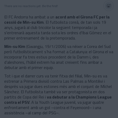
There are no reactions yet. Be the first!
El FC Andorra ha arribat a un
acord amb el Girona FC per la
cessió de Min-su Kim
. El futbolista coreà, de tan sols 19
anys, jugarà al club tricolor la següent temporada i ja
s'entrenarà aquesta tarda sota les ordres d'Ibai Gómez en el
primer entrenament de la pretemporada.
Min-su Kim
(Gwangju, 19/1/2006) va néixer a Corea del Sud
però futbolísticament s’ha format a Catalunya: el Girona el va
incorporar fa tres estius procedent de la Damm i, des
d’aleshores, l’hàbil extrem ha anat creixent fins arribar a
debutar amb el primer equip.
Tot i que el darrer curs va tenir fitxa del filial, Min-su es va
estrenar a Primera divisió contra Las Palmas a Montilivi i
després va jugar dues estones més amb el conjunt de Míchel
Sánchez. El futbolista també va ser protagonista en dos
partits de Copa del Rei i
va debutar a la Champions League
contra el PSV
.
A la Youth League juvenil, va jugar quatre
enfrontament amb un gol –contra el Feyenoord– i una
assistència –al camp del PSG–.