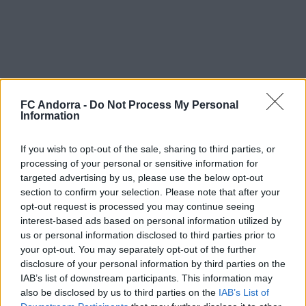
FC Andorra -
Do Not Process My Personal
Information
If you wish to opt-out of the sale, sharing to third parties, or
processing of your personal or sensitive information for
Benvinguts al Principat, Minsu! Els teus èxits seran els
targeted advertising by us, please use the below opt-out
nostres!
section to confirm your selection. Please note that after your
Trajectòria
opt-out request is processed you may continue seeing
interest-based ads based on personal information utilized by
24/25
: Girona B
us or personal information disclosed to third parties prior to
#SomTricolors
your opt-out. You may separately opt-out of the further
disclosure of your personal information by third parties on the
IAB’s list of downstream participants. This information may
Notícies relacionades
also be disclosed by us to third parties on the
IAB’s List of