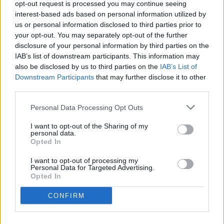
opt-out request is processed you may continue seeing
tricolor
interest-based ads based on personal information utilized by
PRIMER EQUIP
us or personal information disclosed to third parties prior to
your opt-out. You may separately opt-out of the further
Acord amb el Mallorca pel traspàs de
disclosure of your personal information by third parties on the
Josep Cerdà
IAB’s list of downstream participants. This information may
PRIMER EQUIP
also be disclosed by us to third parties on the
IAB’s List of
Downstream Participants
that may further disclose it to other
third parties.
L'Andorra és superior i aconsegueix
una victòria convincent
Personal Data Processing Opt Outs
PRIMER EQUIP
I want to opt-out of the Sharing of my
personal data.
Opted In
I want to opt-out of processing my
Personal Data for Targeted Advertising.
Opted In
CONFIRM
DESCARREGA L'APLICACIÓ ARA