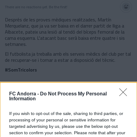
There are no reactions yet. Be the first!
Després de les proves mèdiques realitzades, Martín
Merquelanz, que ja va ser baixa en el darrer partit de lliga a
Albacete, pateix una lesió al tendó del bíceps femoral de la
cama esquerra. L'atacant basc serà baixa entre quatre i sis
setmanes.
El futbolista ja treballa amb els serveis mèdics del club per tal
de recuperar-se i tornar a estar a disposició del tècnic.
#SomTricolors
Notícies relacionades
FC Andorra -
Do Not Process My Personal
Information
Accident per tancar la pretemporada
If you wish to opt-out of the sale, sharing to third parties, or
PRIMER EQUIP
processing of your personal or sensitive information for
targeted advertising by us, please use the below opt-out
Enes Sali, talent jove per a l'atac
section to confirm your selection. Please note that after your