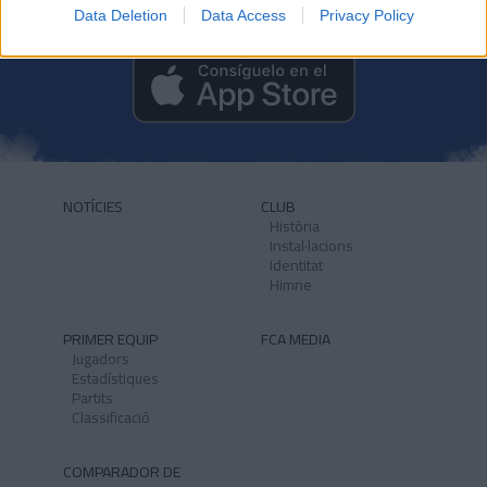
Data Deletion
Data Access
Privacy Policy
NOTÍCIES
CLUB
Història
Instal·lacions
Identitat
Himne
PRIMER EQUIP
FCA MEDIA
Jugadors
Estadístiques
Partits
Classificació
COMPARADOR DE