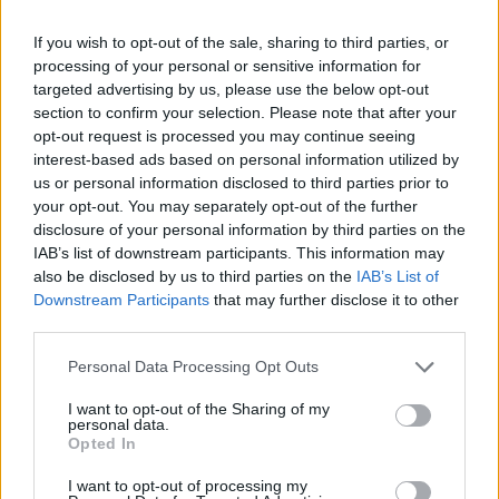
#SomTricolors
If you wish to opt-out of the sale, sharing to third parties, or
Notícies relacionades
processing of your personal or sensitive information for
targeted advertising by us, please use the below opt-out
section to confirm your selection. Please note that after your
Accident per tancar la pretemporada
opt-out request is processed you may continue seeing
interest-based ads based on personal information utilized by
PRIMER EQUIP
us or personal information disclosed to third parties prior to
your opt-out. You may separately opt-out of the further
disclosure of your personal information by third parties on the
Enes Sali, talent jove per a l'atac
IAB’s list of downstream participants. This information may
tricolor
also be disclosed by us to third parties on the
IAB’s List of
PRIMER EQUIP
Downstream Participants
that may further disclose it to other
third parties.
Acord amb el Mallorca pel traspàs de
Personal Data Processing Opt Outs
Josep Cerdà
PRIMER EQUIP
I want to opt-out of the Sharing of my
personal data.
Opted In
L'Andorra és superior i aconsegueix
una victòria convincent
I want to opt-out of processing my