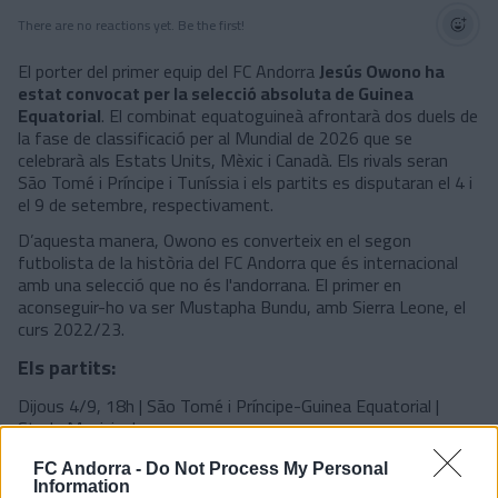
There are no reactions yet. Be the first!
El porter del primer equip del FC Andorra
Jesús Owono ha
estat convocat per la selecció absoluta de Guinea
Equatorial
. El combinat equatoguineà afrontarà dos duels de
la fase de classificació per al Mundial de 2026 que se
celebrarà als Estats Units, Mèxic i Canadà. Els rivals seran
São Tomé i Príncipe i Tuníssia i els partits es disputaran el 4 i
el 9 de setembre, respectivament.
D’aquesta manera, Owono es converteix en el segon
futbolista de la història del FC Andorra que és internacional
amb una selecció que no és l'andorrana. El primer en
aconseguir-ho va ser Mustapha Bundu, amb Sierra Leone, el
curs 2022/23.
Els partits:
Dijous 4/9, 18h | São Tomé i Príncipe-Guinea Equatorial |
Stade Municipal
Diumenge 7/9, 11h | Guinea Equatorial-Tunísia | Estadio de
Malabo
FC Andorra -
Do Not Process My Personal
Information