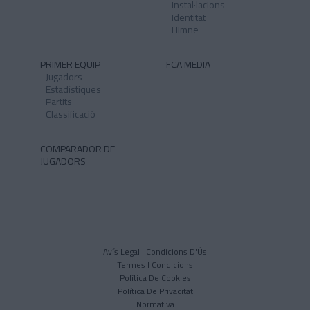
Instal·lacions
Identitat
Himne
PRIMER EQUIP
FCA MEDIA
Jugadors
Estadístiques
Partits
Classificació
COMPARADOR DE
JUGADORS
Avís Legal I Condicions D'Ús
Termes I Condicions
Política De Cookies
Política De Privacitat
Normativa