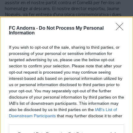
assistir en el nostre partit contra el Cornellà per fer-los un
homenatge al descans. El nostre director esportiu, Jaume
Nogués, va fer entrega d'una placa commemorativa i dues
samarretes signades per a tota la plantilla als dos
entrenadors –Koldo Álvarez (absoluta) i Jose Martín (sub19
FC Andorra -
Do Not Process My Personal
femenina)–, mentre que la FAF també ens va obsequiar amb
Information
una samarreta del combinat nacional.
Des d'aquestes línies, també volem transmetre el nostre
If you wish to opt-out of the sale, sharing to third parties, or
reconeixement als jugadors i jugadores, entrenadors, directius
processing of your personal or sensitive information for
i tota la gent que està posant el seu granet de sorra per fer
targeted advertising by us, please use the below opt-out
créixer el futbol al nostre país.
section to confirm your selection. Please note that after your
opt-out request is processed you may continue seeing
#SomTricolors
interest-based ads based on personal information utilized by
us or personal information disclosed to third parties prior to
Notícies relacionades
your opt-out. You may separately opt-out of the further
disclosure of your personal information by third parties on the
IAB’s list of downstream participants. This information may
Trobada informal amb els mitjans de
also be disclosed by us to third parties on the
IAB’s List of
comunicació
Downstream Participants
that may further disclose it to other
CLUB
third parties.