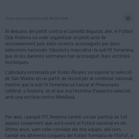
There are no reactions yet. Be the first!
Al descans del partit contra el Cornellà disputat ahir, el Futbol
Club Andorra va voler organitzar un petit acte de
reconeixement pels èxits recents aconseguits per dues
seleccions nacionals: l'absoluta masculina i la sub19 femenina,
que en les darreres setmanes han aconseguit dues victòries
històriques.
L'absoluta entrenada per Koldo Álvarez va superar la selecció
de San Marino en un partit de rècord per al combinat nacional,
mentre que la sub19 femenina va tancar el Preeuropeu
celebrat a Andorra, en el que era l'estrena d'aquesta selecció,
amb una victòria contra Moldàvia.
Per això, i perquè l'FC Andorra també vol ser partícip de tot
aquest creixement que està vivint el futbol nacional en els
últims anys, vam voler convidar els dos equips, així com
també els diferents conjunts del futbol formatiu de l'Enfaf, a