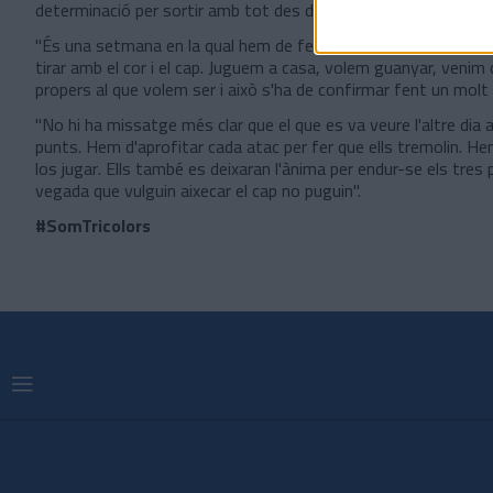
determinació per sortir amb tot des del primer instant del parti
"És una setmana en la qual hem de fer un sobreesforç i qua
tirar amb el cor i el cap. Juguem a casa, volem guanyar, veni
propers al que volem ser i això s'ha de confirmar fent un molt
"No hi ha missatge més clar que el que es va veure l'altre dia
punts. Hem d'aprofitar cada atac per fer que ells tremolin. H
los jugar. Ells també es deixaran l'ànima per endur-se els tre
vegada que vulguin aixecar el cap no puguin".
#SomTricolors