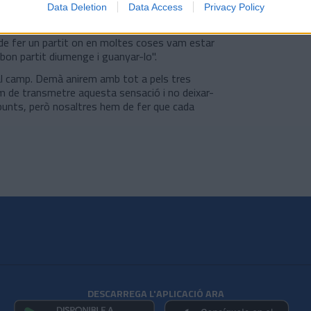
t".
Data Deletion
Data Access
Privacy Policy
n acumules aquest cansament a les cames has de
m de fer un partit on en moltes coses vam estar
 bon partit diumenge i guanyar-lo".
 al camp. Demà anirem amb tot a pels tres
em de transmetre aquesta sensació i no deixar-
s punts, però nosaltres hem de fer que cada
DESCARREGA L'APLICACIÓ ARA