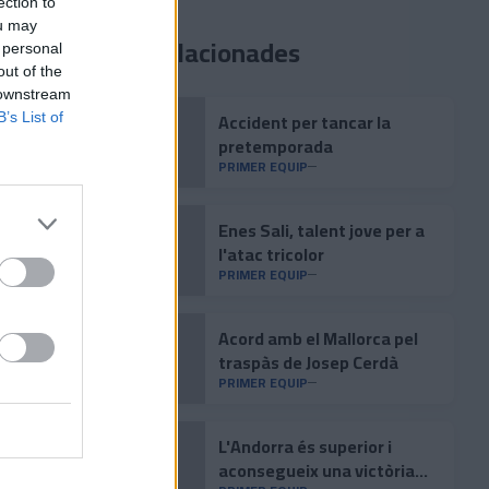
ection to
ou may
Notícies relacionades
 personal
out of the
 downstream
Accident per tancar la
B’s List of
pretemporada
PRIMER EQUIP
Enes Sali, talent jove per a
l'atac tricolor
PRIMER EQUIP
Acord amb el Mallorca pel
traspàs de Josep Cerdà
PRIMER EQUIP
L'Andorra és superior i
aconsegueix una victòria