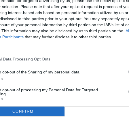
formation for targeted advertising by us, please use the below opt-out s
r selection. Please note that after your opt-out request is processed y
eing interest-based ads based on personal information utilized by us or
disclosed to third parties prior to your opt-out. You may separately opt-
losure of your personal information by third parties on the IAB’s list of
ol no s'atura i aquest diumenge l'equip repetirà
. This information may also be disclosed by us to third parties on the
IA
lial de l'Osasuna. I el tècnic Ferran Costa s'ha
últim duel en un bon resultat demà.
Participants
that may further disclose it to other third parties.
l Data Processing Opt Outs
guin les condicions meteorològiques, farà tot el
veure les properes hores com avança tot, però
s pugui jugar".
o opt-out of the Sharing of my personal data.
In
ransmetent què volem ser. Jugar contra un equip
 i a camp contrari, llançar deu córners i
to opt-out of processing my Personal Data for Targeted
però no vam tenir la capacitat de transformar
ing.
s tot això, el més normal, i més amb els
In
.
CONFIRM
 aquest primer tram de competició. Son menys
s... [...] El guió del partit l'hem d'escirure
partit i transmetre aquesta voluntat i