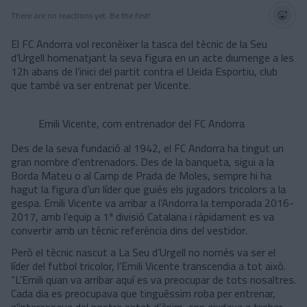
There are no reactions yet. Be the first!
El FC Andorra vol reconèixer la tasca del tècnic de la Seu
d’Urgell homenatjant la seva figura en un acte diumenge a les
12h abans de l’inici del partit contra el Lleida Esportiu, club
que també va ser entrenat per Vicente.
Emili Vicente, com entrenador del FC Andorra
Des de la seva fundació al 1942, el FC Andorra ha tingut un
gran nombre d’entrenadors. Des de la banqueta, sigui a la
Borda Mateu o al Camp de Prada de Moles, sempre hi ha
hagut la figura d’un líder que guiés els jugadors tricolors a la
gespa. Emili Vicente va arribar a l’Andorra la temporada 2016-
2017, amb l’equip a 1ª divisió Catalana i ràpidament es va
convertir amb un tècnic referència dins del vestidor.
Però el tècnic nascut a La Seu d’Urgell no només va ser el
líder del futbol tricolor, l’Emili Vicente transcendia a tot això.
“L’Emili quan va arribar aquí es va preocupar de tots nosaltres.
Cada dia es preocupava que tinguéssim roba per entrenar,