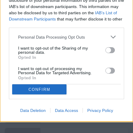
dedicats a la seva memòria amb el lema “Hay que seguir”,
disclosure of your personal information by third parties on the
símbol del seu llegat, així com una samarreta tricolor signada
IAB’s list of downstream participants. This information may
per la plantilla del primer equip.
also be disclosed by us to third parties on the
IAB’s List of
Downstream Participants
that may further disclose it to other
third parties.
Notícies relacionades
Personal Data Processing Opt Outs
Trobada informal amb els mitjans de
I want to opt-out of the Sharing of my
personal data.
comunicació
Opted In
CLUB
I want to opt-out of processing my
Personal Data for Targeted Advertising.
El partit de Festa Major tindrà
Opted In
activitats a la prèvia i es podrà seguir
a peu de camp
CLUB
CONFIRM
L'Andorra presenta el seu nou mallot
Data Deletion
de ciclisme
Data Access
Privacy Policy
CLUB