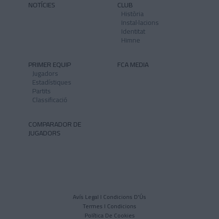
NOTÍCIES
CLUB
Història
Instal·lacions
Identitat
Himne
PRIMER EQUIP
FCA MEDIA
Jugadors
Estadístiques
Partits
Classificació
COMPARADOR DE
JUGADORS
Avís Legal I Condicions D'Ús
Termes I Condicions
Política De Cookies