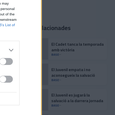
ou may
 personal
out of the
 downstream
Notícies relacionades
B’s List of
El Cadet tanca la temporada
amb victòria
BASE
El Juvenil empata i no
aconsegueix la salvació
BASE
El Juvenil es jugarà la
salvació a la darrera jornada
BASE