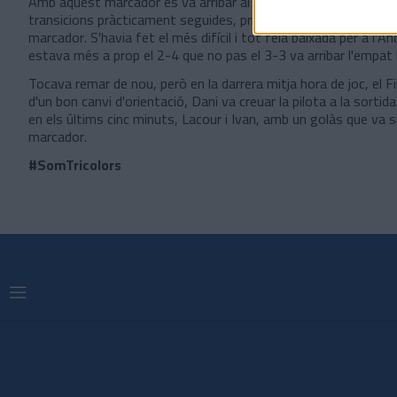
Amb aquest marcador es va arribar al descans, però a la repres
transicions pràcticament seguides, primer Jose va fer l'empat 
marcador. S'havia fet el més difícil i tot feia baixada per a l'And
estava més a prop el 2-4 que no pas el 3-3 va arribar l'empat 
Tocava remar de nou, però en la darrera mitja hora de joc, el Fi
d'un bon canvi d'orientació, Dani va creuar la pilota a la sortida 
en els últims cinc minuts, Lacour i Ivan, amb un golàs que va s
marcador.
#SomTricolors