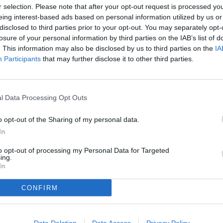
r selection. Please note that after your opt-out request is processed y
eing interest-based ads based on personal information utilized by us or
disclosed to third parties prior to your opt-out. You may separately opt-
losure of your personal information by third parties on the IAB’s list of
. This information may also be disclosed by us to third parties on the
IA
Participants
that may further disclose it to other third parties.
 Artesa de Segre en un partit boig que va tenir
li van donar la volta a l'inici de la represa, els
van acabar vencent amb contundència en l'últim
l Data Processing Opt Outs
 minut deu ja perdia 2-0 i se li apareixien tots
o opt-out of the Sharing of my personal data.
eshores, els tricolors van veure com se'ls hi
In
inuts i, al camp del cuer, l'Olímpic Artesa de
, després d'uns ajustaments al mig del camp, el
to opt-out of processing my Personal Data for Targeted
ing.
In
 que el resultat no va semblar afectar els
ls tricolors encara en van tenir un parell més de
CONFIRM
nt va rematar al segon pal una centrada de Leo