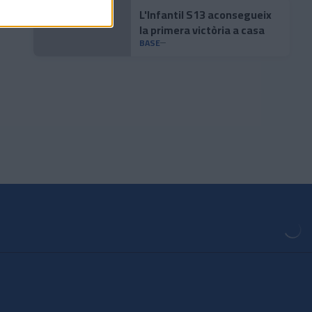
L'Infantil S13 aconsegueix
la primera victòria a casa
BASE