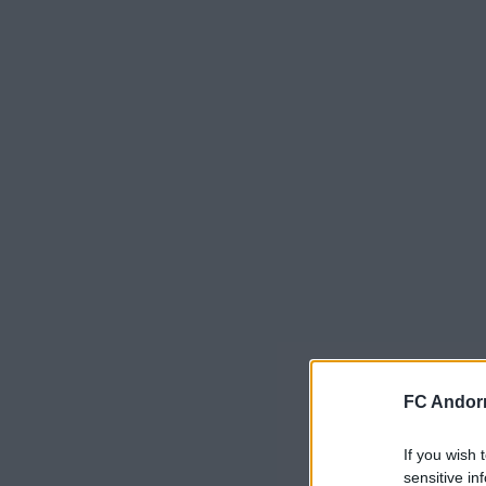
FC Andorr
If you wish 
sensitive in