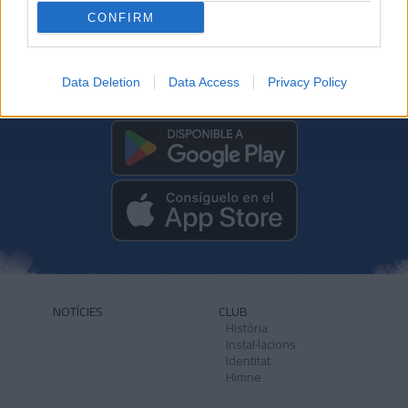
CONFIRM
Data Deletion
Data Access
Privacy Policy
DESCARREGA L'APLICACIÓ ARA
NOTÍCIES
CLUB
Història
Instal·lacions
Identitat
Himne