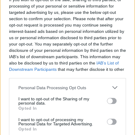
processing of your personal or sensitive information for
Accident per tancar la pretemporada
targeted advertising by us, please use the below opt-out
section to confirm your selection. Please note that after your
opt-out request is processed you may continue seeing
PRIMER EQUIP
interest-based ads based on personal information utilized by
us or personal information disclosed to third parties prior to
Enes Sali, talent jove per a l'atac
your opt-out. You may separately opt-out of the further
tricolor
disclosure of your personal information by third parties on the
PRIMER EQUIP
IAB’s list of downstream participants. This information may
also be disclosed by us to third parties on the
IAB’s List of
Downstream Participants
that may further disclose it to other
Acord amb el Mallorca pel traspàs de
third parties.
Josep Cerdà
PRIMER EQUIP
Personal Data Processing Opt Outs
I want to opt-out of the Sharing of my
L'Andorra és superior i aconsegueix
personal data.
una victòria convincent
Opted In
PRIMER EQUIP
I want to opt-out of processing my
Personal Data for Targeted Advertising.
Opted In