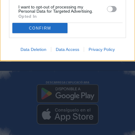
I want to opt-out of processing my
Tot al vermell: l'Andorra presenta la
Personal Data for Targeted Advertising.
tercera equipació
Opted In
CLUB
CONFIRM
Data Deletion
Data Access
Privacy Policy
DESCARREGA L'APLICACIÓ ARA