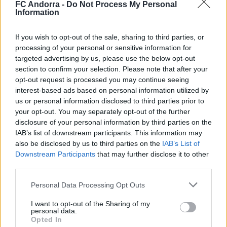
FC Andorra -
Do Not Process My Personal
un
pack aficionat
amb productes del FC Andorra.
Information
#SomTricolors
If you wish to opt-out of the sale, sharing to third parties, or
processing of your personal or sensitive information for
targeted advertising by us, please use the below opt-out
Notícies relacionades
section to confirm your selection. Please note that after your
opt-out request is processed you may continue seeing
interest-based ads based on personal information utilized by
Trobada informal amb els mitjans de
us or personal information disclosed to third parties prior to
comunicació
your opt-out. You may separately opt-out of the further
CLUB
disclosure of your personal information by third parties on the
IAB’s list of downstream participants. This information may
also be disclosed by us to third parties on the
IAB’s List of
El partit de Festa Major tindrà
Downstream Participants
that may further disclose it to other
activitats a la prèvia i es podrà seguir
third parties.
a peu de camp
CLUB
Personal Data Processing Opt Outs
L'Andorra presenta el seu nou mallot
I want to opt-out of the Sharing of my
de ciclisme
personal data.
CLUB
Opted In