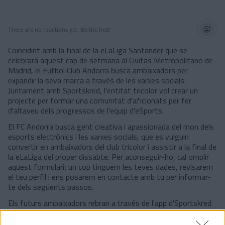
There are no reactions yet. Be the first!
Coincidint amb la final de la eLaLiga Santander que se
celebrarà aquest cap de setmana al Civitas Metropolitano de
Madrid, el Futbol Club Andorra busca ambaixadors per
expandir la seva marca a través de les xarxes socials.
Juntament amb Sportskred, l'entitat tricolor vol crear un
projecte per formar una comunitat d'aficionats per fer
d'altaveu dels progressos de l'equip d'eSports.
El FC Andorra busca gent creativa i apassionada del mon dels
esports electrònics i les xarxes socials, que es vulguin
convertir en ambaixadors del club tricolor i assistir a la final de
la eLaLiga del proper dissabte. Per aconseguir-ho, cal omplir
aquest formulari; un cop tinguem les teves dades, revisarem
el teu perfil i ens posarem en contacte amb tu per informar-
te dels següents passos.
Els futurs ambaixadors rebran a través de l'app d'Sportskred
tot el contingut que hauran de publicar i, a canvi, a banda de
l'entrada per gaudir en directe de l'esdeveniment, rebran