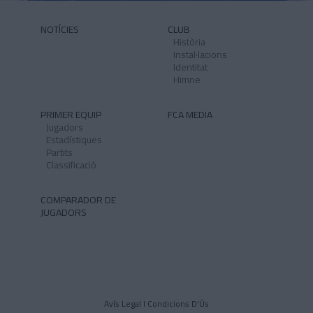
NOTÍCIES
CLUB
Història
Instal·lacions
Identitat
Himne
PRIMER EQUIP
FCA MEDIA
Jugadors
Estadístiques
Partits
Classificació
COMPARADOR DE
JUGADORS
Avís Legal I Condicions D'Ús