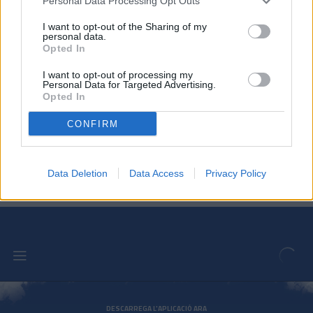
Personal Data Processing Opt Outs
El Juvenil empata i no aconsegueix la
salvació
I want to opt-out of the Sharing of my
BASE
personal data.
Opted In
El Juvenil es jugarà la salvació a la
I want to opt-out of processing my
Personal Data for Targeted Advertising.
darrera jornada
Opted In
BASE
CONFIRM
L'Infantil S13 aconsegueix la primera
victòria a casa
BASE
Data Deletion
Data Access
Privacy Policy
DESCARREGA L'APLICACIÓ ARA