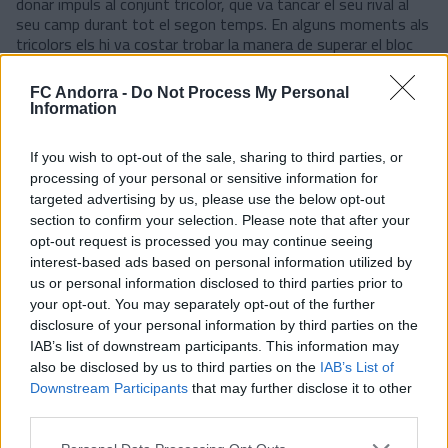
donar impuls al conjunt tricolor, que va tancar el seu rival al
seu camp durant tot el segon temps. En alguns moments als
tricolors els hi va costar trobar la manera de superar el bloc
defensiu que plantejava l'AEM, tot i que van gaudir d'ocasions
per empatar, la més clara una doble rematada al pal de Pere
FC Andorra -
Do Not Process My Personal
Simonet.
Information
Per la seva banda, els lleidatans van tenir una bona
oportunitat per sentenciar en una ràpida transició que Víctor
If you wish to opt-out of the sale, sharing to third parties, or
va salvar molt bé, però tot i els esforços del Juvenil, el
processing of your personal or sensitive information for
marcador no es va moure i l'Andorra no va aconseguir
targeted advertising by us, please use the below opt-out
estrenar la lliga amb un bon resultat.
section to confirm your selection. Please note that after your
#SomTricolors
opt-out request is processed you may continue seeing
interest-based ads based on personal information utilized by
us or personal information disclosed to third parties prior to
Notícies relacionades
your opt-out. You may separately opt-out of the further
disclosure of your personal information by third parties on the
IAB’s list of downstream participants. This information may
El Cadet tanca la temporada amb
also be disclosed by us to third parties on the
IAB’s List of
victòria
Downstream Participants
that may further disclose it to other
BASE
third parties.