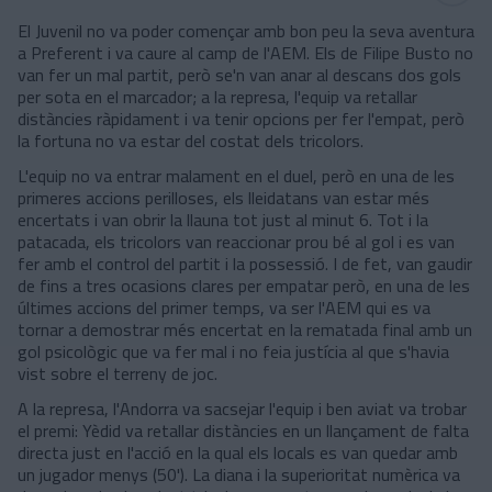
El Juvenil no va poder començar amb bon peu la seva aventura
a Preferent i va caure al camp de l'AEM. Els de Filipe Busto no
van fer un mal partit, però se'n van anar al descans dos gols
per sota en el marcador; a la represa, l'equip va retallar
distàncies ràpidament i va tenir opcions per fer l'empat, però
la fortuna no va estar del costat dels tricolors.
L'equip no va entrar malament en el duel, però en una de les
primeres accions perilloses, els lleidatans van estar més
encertats i van obrir la llauna tot just al minut 6. Tot i la
patacada, els tricolors van reaccionar prou bé al gol i es van
fer amb el control del partit i la possessió. I de fet, van gaudir
de fins a tres ocasions clares per empatar però, en una de les
últimes accions del primer temps, va ser l'AEM qui es va
tornar a demostrar més encertat en la rematada final amb un
gol psicològic que va fer mal i no feia justícia al que s'havia
vist sobre el terreny de joc.
A la represa, l'Andorra va sacsejar l'equip i ben aviat va trobar
el premi: Yèdid va retallar distàncies en un llançament de falta
directa just en l'acció en la qual els locals es van quedar amb
un jugador menys (50'). La diana i la superioritat numèrica va