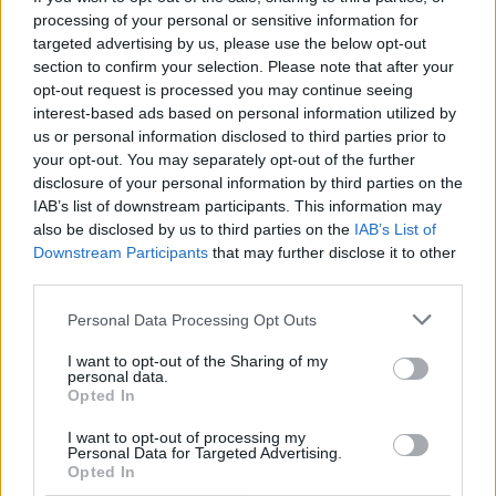
processing of your personal or sensitive information for
Accident per tancar la pretemporada
targeted advertising by us, please use the below opt-out
section to confirm your selection. Please note that after your
opt-out request is processed you may continue seeing
PRIMER EQUIP
interest-based ads based on personal information utilized by
us or personal information disclosed to third parties prior to
Enes Sali, talent jove per a l'atac
your opt-out. You may separately opt-out of the further
tricolor
disclosure of your personal information by third parties on the
PRIMER EQUIP
IAB’s list of downstream participants. This information may
also be disclosed by us to third parties on the
IAB’s List of
Downstream Participants
that may further disclose it to other
Acord amb el Mallorca pel traspàs de
third parties.
Josep Cerdà
PRIMER EQUIP
Personal Data Processing Opt Outs
I want to opt-out of the Sharing of my
L'Andorra és superior i aconsegueix
personal data.
una victòria convincent
Opted In
PRIMER EQUIP
I want to opt-out of processing my
Personal Data for Targeted Advertising.
Opted In