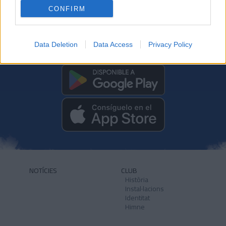
CONFIRM
Data Deletion
Data Access
Privacy Policy
DESCARREGA L'APLICACIÓ ARA
NOTÍCIES
CLUB
Història
Instal·lacions
Identitat
Himne