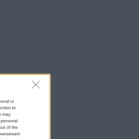
sonal or
ection to
ou may
 personal
out of the
 downstream