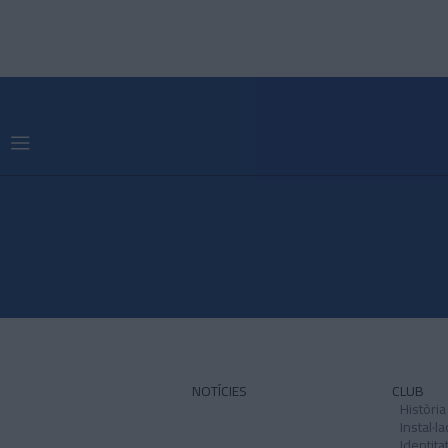
NOTÍCIES
CLUB
Història
Instal·l
Identita