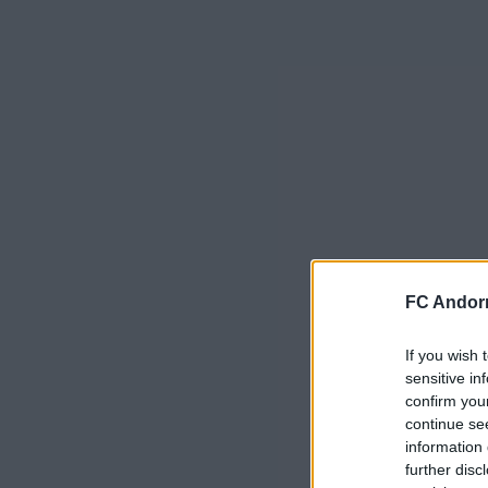
FC Andorr
If you wish 
sensitive in
confirm you
continue se
information 
further disc