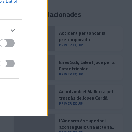
B’s List of
Notícies relacionades
Accident per tancar la
pretemporada
PRIMER EQUIP
Enes Sali, talent jove per a
l'atac tricolor
PRIMER EQUIP
Acord amb el Mallorca pel
traspàs de Josep Cerdà
PRIMER EQUIP
L'Andorra és superior i
aconsegueix una victòria