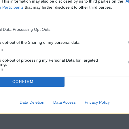
. This information may also be disclosed by us to third parties on the
IA
Participants
that may further disclose it to other third parties.
al play-off per l'ascens a Segona Divisió
l Data Processing Opt Outs
 de la derrota del Gimnàstic de Tarragona
o opt-out of the Sharing of my personal data.
 gols del FC Andorra que, tot i patir els últims
In
ntenir l'avantatge necessari per avançar a la
to opt-out of processing my Personal Data for Targeted
ing.
l al primer partit del play-off, a disputar-se a
In
CONFIRM
Data Deletion
Data Access
Privacy Policy