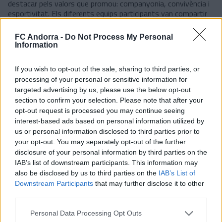
destacar pels valors que promou: companyonia, convivència i
esportivitat. Els diferents equips participants van compartir
una jornada marcada pel bon ambient i el respecte,
consolidant una competició que continua creixent i guanyant
FC Andorra -
Do Not Process My Personal
protagonisme dins del calendari esportiu escolar del país.
Information
Amb aquesta segona participació consecutiva en
l’organització, l’Andorra reafirma el seu compromís amb el
If you wish to opt-out of the sale, sharing to third parties, or
futbol formatiu i amb les iniciatives que utilitzen l’esport com
processing of your personal or sensitive information for
a eina educativa i de cohesió.
targeted advertising by us, please use the below opt-out
section to confirm your selection. Please note that after your
#SomTricolors
opt-out request is processed you may continue seeing
interest-based ads based on personal information utilized by
Notícies relacionades
us or personal information disclosed to third parties prior to
your opt-out. You may separately opt-out of the further
disclosure of your personal information by third parties on the
Trobada informal amb els mitjans de
IAB’s list of downstream participants. This information may
comunicació
also be disclosed by us to third parties on the
IAB’s List of
CLUB
Downstream Participants
that may further disclose it to other
third parties.
El partit de Festa Major tindrà
Personal Data Processing Opt Outs
activitats a la prèvia i es podrà seguir