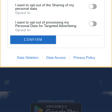
a peu de camp
CLUB
I want to opt-out of the Sharing of my
personal data.
Opted In
L'Andorra presenta el seu nou mallot
de ciclisme
I want to opt-out of processing my
Personal Data for Targeted Advertising.
CLUB
Opted In
CONFIRM
Tot al vermell: l'Andorra presenta la
tercera equipació
CLUB
Data Deletion
Data Access
Privacy Policy
DESCARREGA L'APLICACIÓ ARA