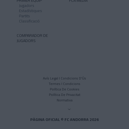
PRIMER EQUIP
FCA MEDIA
Jugadors
Estadístiques
Partits
Classificació
COMPARADOR DE
JUGADORS
Avís Legal I Condicions D'Ús
Termes I Condicions
Política De Cookies
Política De Privacitat
Normativa
PÀGINA OFICIAL © FC ANDORRA 2026