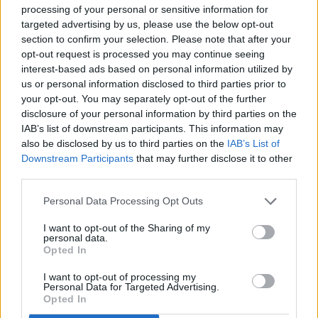
coses molt semblants [a l’any passat], però crec que hem
processing of your personal or sensitive information for
millorat amb les alternatives en atac: tenim més solucions,
targeted advertising by us, please use the below opt-out
entenem millor les coses i tenim més recursos a l’hora de
section to confirm your selection. Please note that after your
finalitzar”.
opt-out request is processed you may continue seeing
“M’espero un equip que basa la seva fortalesa en el rigor
interest-based ads based on personal information utilized by
defensiu, en la solidaritat... potser a nivell de resultats no van
us or personal information disclosed to third parties prior to
començar bé, però al tenir la confiança amb el que fan i una
your opt-out. You may separately opt-out of the further
idea tan marcada de l’any passat, que això és el que al final
disclosure of your personal information by third parties on the
acaba donant fruits”.
IAB’s list of downstream participants. This information may
also be disclosed by us to third parties on the
IAB’s List of
Convocatòria
Downstream Participants
that may further disclose it to other
Com és habitual, Eder Sarabia té gairebé tota la plantilla
third parties.
disponible per enfrontar-se al Racing i haurà de descartar tres
jugadors en la convocatòria final. La nota trista segueix sent
Personal Data Processing Opt Outs
Petxa, que quan ja tenia l’alta de la lesió que l’havia mantingut
fora dels terrenys de joc més d’un mes, es va lesionar dels
I want to opt-out of the Sharing of my
isquiotibials de l’altra cama.
personal data.
Opted In
#SomTricolors
I want to opt-out of processing my
Personal Data for Targeted Advertising.
Notícies relacionades
Opted In