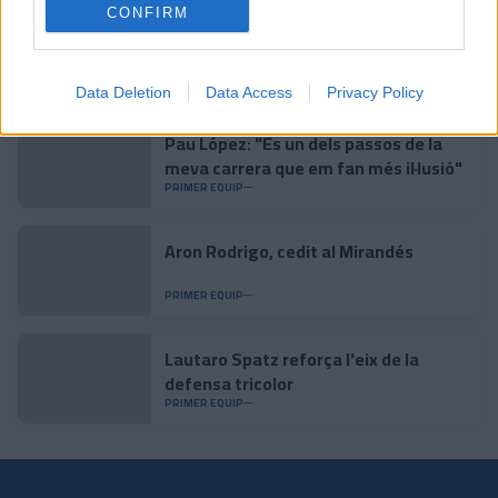
CONFIRM
L'Andorra és superior i aconsegueix
una victòria convincent
PRIMER EQUIP
Data Deletion
Data Access
Privacy Policy
Pau López: "És un dels passos de la
meva carrera que em fan més il·lusió"
PRIMER EQUIP
Aron Rodrigo, cedit al Mirandés
PRIMER EQUIP
Lautaro Spatz reforça l'eix de la
defensa tricolor
PRIMER EQUIP