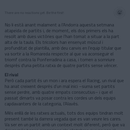
There are no reactions yet. Be the first!
No li està anant malament a l’Andorra aquesta setmana
atapeïda de partits i, de moment, els dos primers els ha
resolt amb dues victòries que l’han tornat a situar a la part
alta de la taula. Els tricolors han ensenyat múscul i
profunditat de plantilla, amb deu canvis en l’equip titular que
va sortir a la Romareda respecte al que va aconseguir el
triomf contra la Ponferradina a casa, i tornen a somriure
després d'una petita ratxa de quatre partits sense vèncer.
El rival
Però cada partit és un mon i ara espera el Racing, un rival que
ha anat creixent després d’un mal inici –suma set partits
sense perdre, amb quatre empats consecutius– i que el
passat dimarts va posar contra les cordes un dels equips
capdavanters de la categoria, l’Alavés.
Més enllà de les ratxes actuals, tots dos equips tindran molt
present també la darrera vegada que es van veure les cares.
Va ser en un partit amb un context molt diferent, però que va