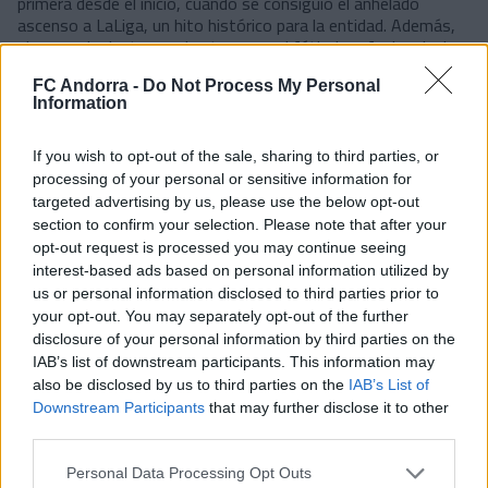
primera desde el inicio, cuando se consiguió el anhelado
ascenso a LaLiga, un hito histórico para la entidad. Además,
el curso siguiente, en el estreno en el fútbol profesional, el
equipo siguió con su brillante trayectoria con una excelente
séptima posición. Unos buenos resultados que, este año, a
FC Andorra -
Do Not Process My Personal
Information
pesar de un gran inicio, los tricolores no han podido mantener,
motivo por el cual desde el club se busca ahora un revulsivo
para mirar de mantener la categoría.
If you wish to opt-out of the sale, sharing to third parties, or
processing of your personal or sensitive information for
Del mismo modo, el club también quiere agradecer el trabajo y
targeted advertising by us, please use the below opt-out
la dedicación del segundo entrenador Jon López, el
section to confirm your selection. Please note that after your
responsable de liderazgo Javier Marigorta y el analista
opt-out request is processed you may continue seeing
Guillermo Gómez que tampoco seguirán en la disciplina
interest-based ads based on personal information utilized by
tricolor.
us or personal information disclosed to third parties prior to
#SomTricolors
your opt-out. You may separately opt-out of the further
disclosure of your personal information by third parties on the
Noticias relacionadas
IAB’s list of downstream participants. This information may
also be disclosed by us to third parties on the
IAB’s List of
Downstream Participants
that may further disclose it to other
third parties.
Accidente para cerrar la
pretemporada
Personal Data Processing Opt Outs
PRIMER EQUIPO