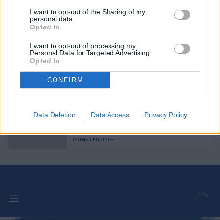
I want to opt-out of the Sharing of my
personal data.
Enes Sali, talento joven para el
Opted In
ataque tricolor
PRIMER EQUIPO
I want to opt-out of processing my
Personal Data for Targeted Advertising.
Opted In
Acuerdo con el Mallorca por el
CONFIRM
traspaso de Josep Cerdà
PRIMER EQUIPO
Data Deletion
Data Access
Privacy Policy
Andorra es superior y consigue una
victoria convincente
PRIMER EQUIPO