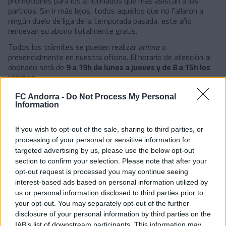
promociones para los aficionados que más asistan a los
partidos. Sin ir más lejos, todos aquellos que no fallaron a
ningún duelo de liga de la temporada pasada, este año
renuevan su abono totalmente gratis.
Todos los trámites se pueden realizar
online
o
presencialmente en nuestra oficina. El horario de atención al
abonado será de
9 a 19h de lunes a jueves y de 8 a 15h los
viernes
.
Para más información, podéis
descargar el dossier de la
FC Andorra -
Do Not Process My Personal
campaña de abonados 25/26
.
Information
#SomosTricolores
If you wish to opt-out of the sale, sharing to third parties, or
processing of your personal or sensitive information for
targeted advertising by us, please use the below opt-out
section to confirm your selection. Please note that after your
opt-out request is processed you may continue seeing
interest-based ads based on personal information utilized by
us or personal information disclosed to third parties prior to
your opt-out. You may separately opt-out of the further
disclosure of your personal information by third parties on the
IAB’s list of downstream participants. This information may