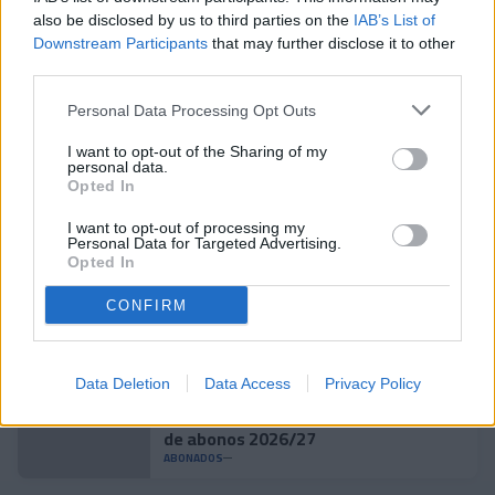
also be disclosed by us to third parties on the
IAB’s List of
Downstream Participants
that may further disclose it to other
third parties.
Personal Data Processing Opt Outs
Noticias relacionadas
I want to opt-out of the Sharing of my
personal data.
Opted In
Andorra supera el número de
abonados de la temporada pasada
I want to opt-out of processing my
ABONADOS
Personal Data for Targeted Advertising.
Opted In
El 75% de los abonados ya han
CONFIRM
renovado su carnet para la
temporada 2026/27
ABONADOS
Data Deletion
Data Access
Privacy Policy
Viu l'Andorra: ya está aquí la campaña
de abonos 2026/27
ABONADOS