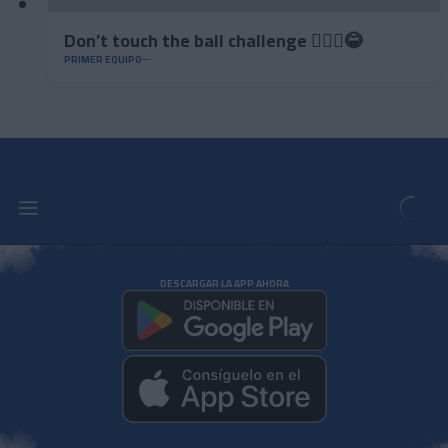
Don’t touch the ball challenge 🤦🏻‍♂️😂
PRIMER EQUIPO
DESCARGAR LA APP AHORA