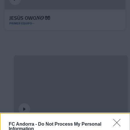
JESÚS OWO𝑵𝑶 🧤
PRIMER EQUIPO
FC Andorra -
Do Not Process My Personal
✈️🆕 𝑳𝑨𝑼𝑻𝑨𝑹𝑶 𝑺𝑷𝑨𝑻𝒁, solidez,
Information