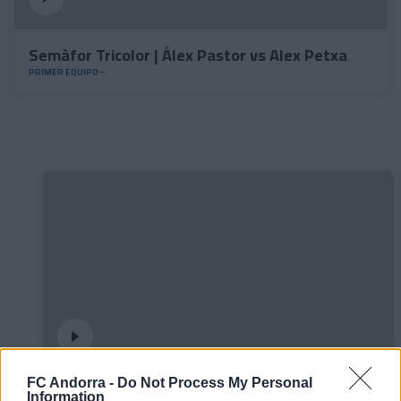
Semàfor Tricolor | Álex Pastor vs Alex Petxa
PRIMER EQUIPO
FC Andorra -
Do Not Process My Personal
✈️🆕 𝑳𝑨𝑼𝑻𝑨𝑹𝑶 𝑺𝑷𝑨𝑻𝒁, solidez,
Information