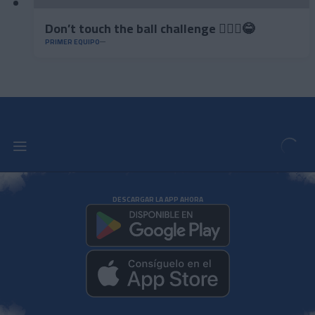
Don’t touch the ball challenge 🤦🏻‍♂️😂
PRIMER EQUIPO
DESCARGAR LA APP AHORA