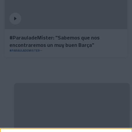
#ParauladeMíster: "Sabemos que nos
encontraremos un muy buen Barça"
#PARAULADEMISTER