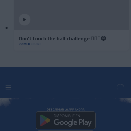
Don’t touch the ball challenge 🤦🏻‍♂️😂
PRIMER EQUIPO
DESCARGAR LA APP AHORA