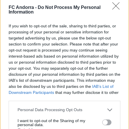
FC Andorra -
Do Not Process My Personal
Information
✈️🆕 𝑳𝑨𝑼𝑻𝑨𝑹𝑶 𝑺𝑷𝑨𝑻𝒁, solidez,
If you wish to opt-out of the sale, sharing to third parties, or
contundencia y juego aéreo
processing of your personal or sensitive information for
PRIMER EQUIPO
targeted advertising by us, please use the below opt-out
section to confirm your selection. Please note that after your
opt-out request is processed you may continue seeing
interest-based ads based on personal information utilized by
us or personal information disclosed to third parties prior to
your opt-out. You may separately opt-out of the further
disclosure of your personal information by third parties on the
IAB’s list of downstream participants. This information may
also be disclosed by us to third parties on the
IAB’s List of
Downstream Participants
that may further disclose it to other
third parties.
Personal Data Processing Opt Outs
🆕 𝑷𝑨𝑼 𝑳𝑶𝑷𝑬𝒁, presentado ✅
I want to opt-out of the Sharing of my
PRIMER EQUIPO
personal data.