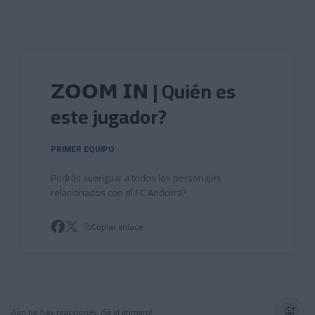
Skip to main content
𝗭𝗢𝗢𝗠 𝗜𝗡 | Quién es
este jugador?
PRIMER EQUIPO
Podrás averiguar a todos los personajes
relacionados con el FC Andorra?
Copiar enlace
Aún no hay reacciones. ¡Sé el primero!