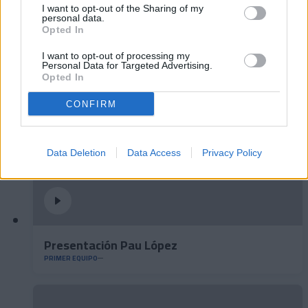
I want to opt-out of the Sharing of my
personal data.
🆕 𝑷𝑨𝑼 𝑳𝑶𝑷𝑬𝒁, presentado ✅
Opted In
PRIMER EQUIPO
I want to opt-out of processing my
Personal Data for Targeted Advertising.
Opted In
CONFIRM
Data Deletion
Data Access
Privacy Policy
Presentación Pau López
PRIMER EQUIPO