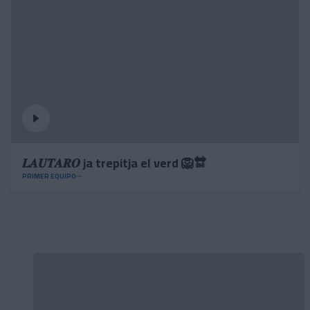
𝑳𝑨𝑼𝑻𝑨𝑹𝑶 ja trepitja el verd 🦁🔛
PRIMER EQUIPO