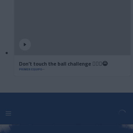
Don’t touch the ball challenge 🤦🏻‍♂️😂
PRIMER EQUIPO