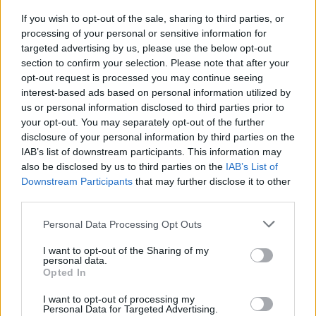
If you wish to opt-out of the sale, sharing to third parties, or
processing of your personal or sensitive information for
targeted advertising by us, please use the below opt-out
section to confirm your selection. Please note that after your
opt-out request is processed you may continue seeing
interest-based ads based on personal information utilized by
us or personal information disclosed to third parties prior to
your opt-out. You may separately opt-out of the further
disclosure of your personal information by third parties on the
IAB’s list of downstream participants. This information may
also be disclosed by us to third parties on the
IAB’s List of
✈️🆕 𝑳𝑨𝑼𝑻𝑨𝑹𝑶 𝑺𝑷𝑨𝑻𝒁, solidez,
Downstream Participants
that may further disclose it to other
third parties.
contundencia y juego aéreo
PRIMER EQUIPO
Personal Data Processing Opt Outs
I want to opt-out of the Sharing of my
personal data.
Opted In
I want to opt-out of processing my
Personal Data for Targeted Advertising.