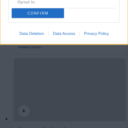
Opted In
CONFIRM
Data Deletion
Data Access
Privacy Policy
🆕 𝑷𝑨𝑼 𝑳𝑶𝑷𝑬𝒁, presentado ✅
PRIMER EQUIPO