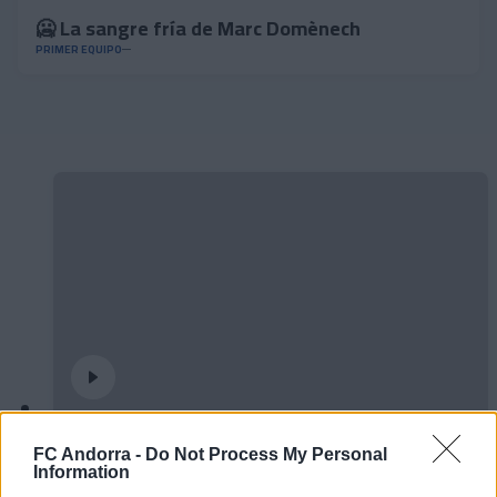
🥶 La sangre fría de Marc Domènech
PRIMER EQUIPO
El primero de 𝑴𝑶𝑹𝑶́ 𝑺𝑰𝑫𝑰𝑩𝑬 ❤️‍🔥✅
FC Andorra -
Do Not Process My Personal
PRIMER EQUIPO
Information