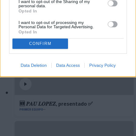
✈️🆕 𝑳𝑨𝑼𝑻𝑨𝑹𝑶 𝑺𝑷𝑨𝑻𝒁, solidez,
I want to opt-out of the Sharing of my
personal data.
contundencia y juego aéreo
Opted In
PRIMER EQUIPO
I want to opt-out of processing my
Personal Data for Targeted Advertising.
Opted In
CONFIRM
Data Deletion
Data Access
Privacy Policy
🆕 𝑷𝑨𝑼 𝑳𝑶𝑷𝑬𝒁, presentado ✅
PRIMER EQUIPO