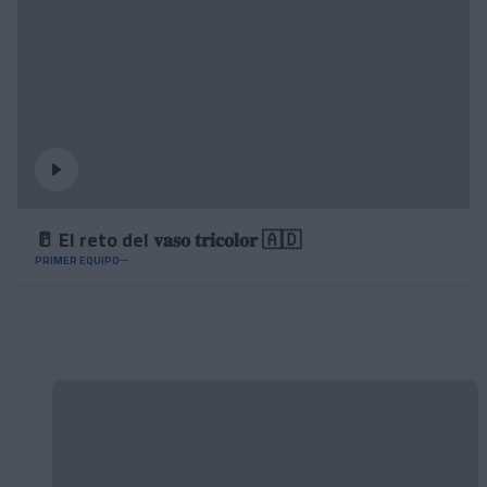
🥛 El reto del 𝐯𝐚𝐬𝐨 𝐭𝐫𝐢𝐜𝐨𝐥𝐨𝐫 🇦🇩
PRIMER EQUIPO