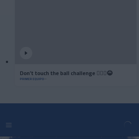
Don’t touch the ball challenge 🤦🏻‍♂️😂
PRIMER EQUIPO