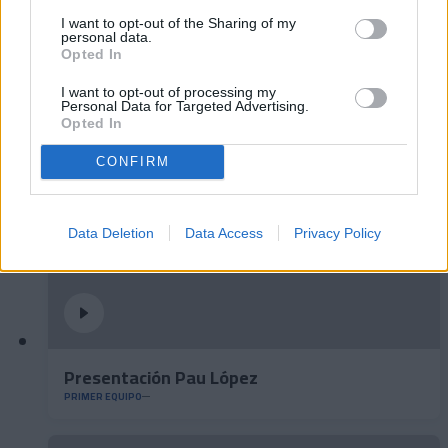
I want to opt-out of the Sharing of my
personal data.
Opted In
🆕 𝑷𝑨𝑼 𝑳𝑶𝑷𝑬𝒁, presentado ✅
PRIMER EQUIPO
I want to opt-out of processing my
Personal Data for Targeted Advertising.
Opted In
CONFIRM
Data Deletion
Data Access
Privacy Policy
Presentación Pau López
PRIMER EQUIPO