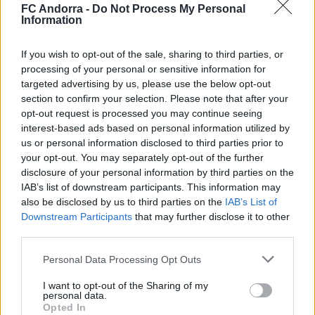
FC Andorra -
Do Not Process My Personal
Information
El primero de 𝑴𝑶𝑹𝑶́ 𝑺𝑰𝑫𝑰𝑩𝑬 ❤️‍🔥✅
PRIMER EQUIPO
If you wish to opt-out of the sale, sharing to third parties, or
processing of your personal or sensitive information for
targeted advertising by us, please use the below opt-out
section to confirm your selection. Please note that after your
opt-out request is processed you may continue seeing
interest-based ads based on personal information utilized by
us or personal information disclosed to third parties prior to
your opt-out. You may separately opt-out of the further
disclosure of your personal information by third parties on the
IAB’s list of downstream participants. This information may
also be disclosed by us to third parties on the
IAB’s List of
Downstream Participants
that may further disclose it to other
third parties.
✈️🆕 𝑳𝑨𝑼𝑻𝑨𝑹𝑶 𝑺𝑷𝑨𝑻𝒁, solidez,
Personal Data Processing Opt Outs
contundencia y juego aéreo
I want to opt-out of the Sharing of my
PRIMER EQUIPO
personal data.
Opted In