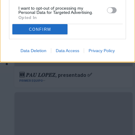
I want to opt-out of processing my
Personal Data for Targeted Advertising.
Opted In
CONFIRM
Data Deletion
Data Access
Privacy Policy
🆕 𝑷𝑨𝑼 𝑳𝑶𝑷𝑬𝒁, presentado ✅
PRIMER EQUIPO