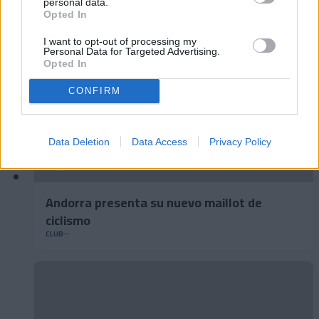
personal data.
Opted In
I want to opt-out of processing my
Personal Data for Targeted Advertising.
Opted In
CONFIRM
Data Deletion
Data Access
Privacy Policy
Andorra presenta su nuevo maillot de
ciclismo
CLUB