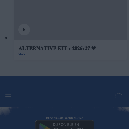
𝐀𝐋𝐓𝐄𝐑𝐍𝐀𝐓𝐈𝐕𝐄 𝐊𝐈𝐓 • 𝟐𝟎𝟐𝟔/𝟐𝟕 ❤️
CLUB
DESCARGAR LA APP AHORA