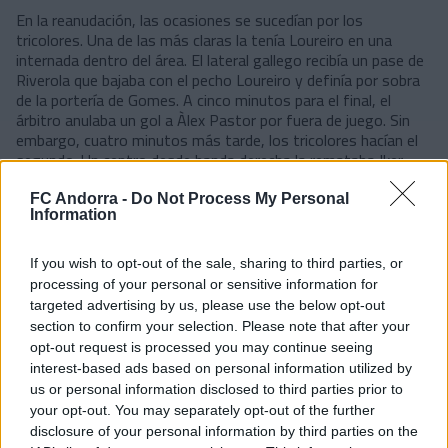
En la reanudación, las ocasiones se sucedían por los
tricolores. Una de las más claras la tenía Loureiro en una
internada dentro del área. El lateral gallego recibía un pase de
Riverola que bajaba con el pecho Loureiro y definía por sobra
de la portería de Gomes. A cinco minutos para el final, el
árbitro anulaba un gol a Àlex Pastor por fuera de juego. Sin
embargo, cuatro minutos más tarde, los tricolores hacían el
segundo. Un centro desde banda derecha la remataba Iker
Goujon al fines de la red.
FC Andorra -
Do Not Process My Personal
https://twitter.com/fcandorra/status/1305105
Information
024561840133
If you wish to opt-out of the sale, sharing to third parties, or
#PalabradelMister
processing of your personal or sensitive information for
Declaraciones del entrenador tricolor, Nacho Castro, después
targeted advertising by us, please use the below opt-out
del partido.
section to confirm your selection. Please note that after your
opt-out request is processed you may continue seeing
https://www.youtube.com/watch?v=FJlbxqg-
interest-based ads based on personal information utilized by
Y5Q
us or personal information disclosed to third parties prior to
#ZonaMixta
your opt-out. You may separately opt-out of the further
disclosure of your personal information by third parties on the