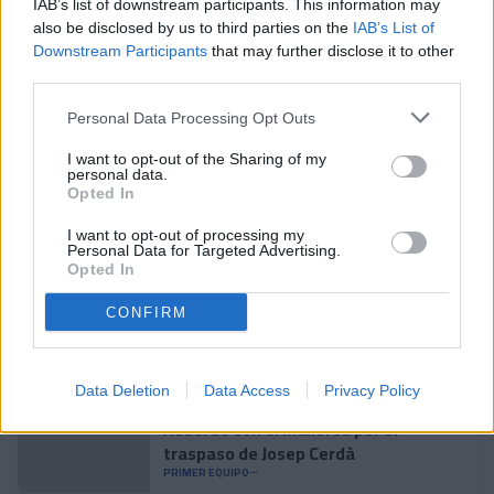
Valoración del delantero tricolor, Victor Casadesús, después
IAB’s list of downstream participants. This information may
de la victoria en Prada de Moles.
also be disclosed by us to third parties on the
IAB’s List of
Downstream Participants
that may further disclose it to other
https://www.youtube.com/watch?v=0RoGmVP-
third parties.
GIk
Personal Data Processing Opt Outs
Noticias relacionadas
I want to opt-out of the Sharing of my
personal data.
Opted In
Accidente para cerrar la
pretemporada
I want to opt-out of processing my
Personal Data for Targeted Advertising.
PRIMER EQUIPO
Opted In
CONFIRM
Enes Sali, talento joven para el
ataque tricolor
PRIMER EQUIPO
Data Deletion
Data Access
Privacy Policy
Acuerdo con el Mallorca por el
traspaso de Josep Cerdà
PRIMER EQUIPO