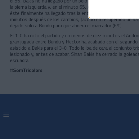
el 56', Bakis no ha llegado por un pelo a un centro de Alti, d
la pierna izquierda y, en el minuto 65, Alti ha topado con las p
éste finalmente ha llegado tras la entrada de Iván Gil, Jacobo 
minutos después de los cambios, Jacobo ha recuperado un bal
dejado solo a Bundu para que abriera el marcador (69').
El 1-0 ha roto el partido y en menos de diez minutos el Andorr
gran jugada entre Bundu y Hector ha acabado con el segundo 
asistido a Bakis para el 3-0. Todo le iba de cara al conjunto tr
lesionado y, antes de acabar, Sinan Bakis ha cerrado la golead
escuadra.
#SomTricolors