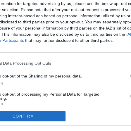
formation for targeted advertising by us, please use the below opt-out s
r selection. Please note that after your opt-out request is processed y
eing interest-based ads based on personal information utilized by us or
disclosed to third parties prior to your opt-out. You may separately opt-
ras una segunda parte vibrante. Al descanso, se
losure of your personal information by third parties on the IAB’s list of
s a su superioridad en el juego aéreo, pero en
. This information may also be disclosed by us to third parties on the
IA
y Bakis han dado los tres puntos al Andorra.
Participants
that may further disclose it to other third parties.
primeros minutos ha sido el Lugo quien ha tenido
dorra lo ha pasado mal y, en el 10', Nico Ratti ha
hris Ramos. Tras el susto, los de Eder Sarabia
l Data Processing Opt Outs
 a campo rival, pero los gallegos se han
.
o opt-out of the Sharing of my personal data.
n la cabeza alto, pero quien la ha vuelto a
In
cabeza que ha salvado Nico Ratti. Y dos
l bajo palos. El Andorra dominaba, pero cada
to opt-out of processing my Personal Data for Targeted
ero los tricolores han insistido y el gol habría
ing.
nalizada con un disparo de Bakis que ha topado
In
 (34').
CONFIRM
 segundo tramo del primer tiempo el duelo ya
rte la tendencia aún ha sido más exagerada. En