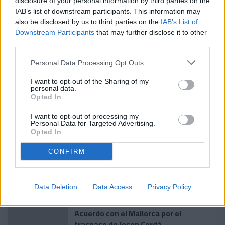
Tras una rápida transición, el balón le cayó a Marc Domènech
disclosure of your personal information by third parties on the
en la frontal y, el barcelonés, no perdonó con un disparo
IAB’s list of downstream participants. This information may
ajustado (86'). Y apenas tres minutos después, Gael Alonso
also be disclosed by us to third parties on the
IAB’s List of
cerró el marcador imponiéndose a la defensa blanca en la
Downstream Participants
that may further disclose it to other
salida de un córner.
third parties.
#SomTricolors
Personal Data Processing Opt Outs
Noticias relacionadas
I want to opt-out of the Sharing of my
personal data.
Opted In
Accidente para cerrar la
I want to opt-out of processing my
Personal Data for Targeted Advertising.
pretemporada
Opted In
PRIMER EQUIPO
CONFIRM
Enes Sali, talento joven para el
ataque tricolor
PRIMER EQUIPO
Data Deletion
Data Access
Privacy Policy
Acuerdo con el Mallorca por el
traspaso de Josep Cerdà