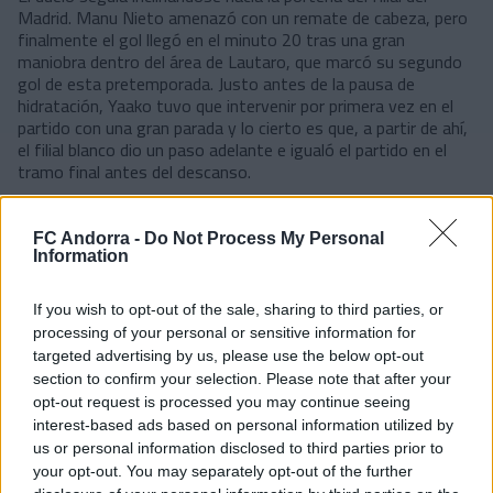
Madrid. Manu Nieto amenazó con un remate de cabeza, pero
finalmente el gol llegó en el minuto 20 tras una gran
maniobra dentro del área de Lautaro, que marcó su segundo
gol de esta pretemporada. Justo antes de la pausa de
hidratación, Yaako tuvo que intervenir por primera vez en el
partido con una gran parada y lo cierto es que, a partir de ahí,
el filial blanco dio un paso adelante e igualó el partido en el
tramo final antes del descanso.
En la reanudación, el Castilla salió también igual de
envalentonado y disfrutó de sus mejores minutos. Aunque la
FC Andorra -
Do Not Process My Personal
ocasión más clara volvió a ser para el Andorra, en un penalti
Information
provocado por Manu Nieto. El delantero andaluz, sin
embargo, no pudo superar a Fran González desde los once
metros (52').
If you wish to opt-out of the sale, sharing to third parties, or
processing of your personal or sensitive information for
Antes, los locales habían tenido una buena oportunidad con
targeted advertising by us, please use the below opt-out
un disparo de Zúñiga que se fue ajustado al palo, pero
section to confirm your selection. Please note that after your
finalmente el empate madridista llegó en el minuto 70, obra
opt-out request is processed you may continue seeing
de Rachad. El Andorra, sin embargo, no bajó los brazos y
interest-based ads based on personal information utilized by
volvió a ir a por el partido. Y así, encontró el premio con dos
us or personal information disclosed to third parties prior to
goles casi seguidos al final.
your opt-out. You may separately opt-out of the further