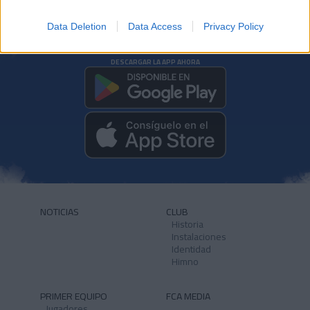
Data Deletion
Data Access
Privacy Policy
DESCARGAR LA APP AHORA
NOTICIAS
CLUB
Historia
Instalaciones
Identidad
Himno
PRIMER EQUIPO
FCA MEDIA
Jugadores