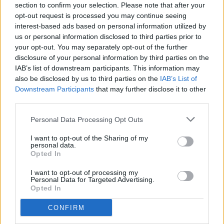
Accidente para cerrar la
section to confirm your selection. Please note that after your
pretemporada
opt-out request is processed you may continue seeing
PRIMER EQUIPO
interest-based ads based on personal information utilized by
us or personal information disclosed to third parties prior to
your opt-out. You may separately opt-out of the further
Enes Sali, talento joven para el
disclosure of your personal information by third parties on the
ataque tricolor
IAB’s list of downstream participants. This information may
PRIMER EQUIPO
also be disclosed by us to third parties on the
IAB’s List of
Downstream Participants
that may further disclose it to other
Acuerdo con el Mallorca por el
third parties.
traspaso de Josep Cerdà
Personal Data Processing Opt Outs
PRIMER EQUIPO
I want to opt-out of the Sharing of my
personal data.
Andorra es superior y consigue una
Opted In
victoria convincente
PRIMER EQUIPO
I want to opt-out of processing my
Personal Data for Targeted Advertising.
Opted In
CONFIRM