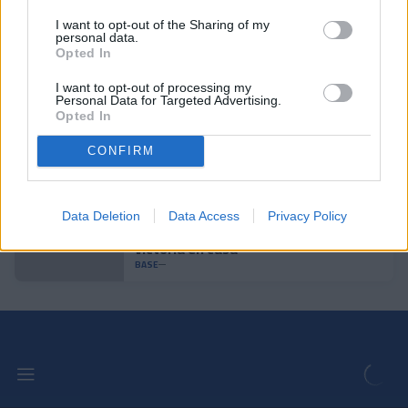
I want to opt-out of the Sharing of my
personal data.
El Juvenil empata y no consigue la
Opted In
salvación
BASE
I want to opt-out of processing my
Personal Data for Targeted Advertising.
Opted In
El Juvenil se jugará la salvación en la
CONFIRM
última jornada
BASE
Data Deletion
Data Access
Privacy Policy
El Infantil S13 consigue la primera
victoria en casa
BASE