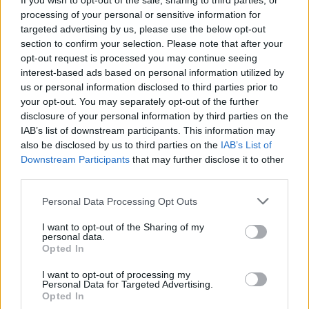
If you wish to opt-out of the sale, sharing to third parties, or
processing of your personal or sensitive information for
targeted advertising by us, please use the below opt-out
Noticias relacionadas
section to confirm your selection. Please note that after your
opt-out request is processed you may continue seeing
interest-based ads based on personal information utilized by
Accidente para cerrar la
us or personal information disclosed to third parties prior to
pretemporada
your opt-out. You may separately opt-out of the further
PRIMER EQUIPO
disclosure of your personal information by third parties on the
IAB’s list of downstream participants. This information may
Enes Sali, talento joven para el
also be disclosed by us to third parties on the
IAB’s List of
ataque tricolor
Downstream Participants
that may further disclose it to other
third parties.
PRIMER EQUIPO
Personal Data Processing Opt Outs
Acuerdo con el Mallorca por el
traspaso de Josep Cerdà
I want to opt-out of the Sharing of my
personal data.
PRIMER EQUIPO
Opted In
I want to opt-out of processing my
Andorra es superior y consigue una
Personal Data for Targeted Advertising.
victoria convincente
Opted In
PRIMER EQUIPO