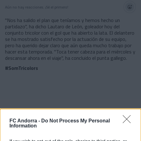
Aún no hay reacciones. ¡Sé el primero!
"Nos ha salido el plan que teníamos y hemos hecho un
partidazo", ha dicho Lautaro de León, goleador hoy del
conjunto tricolor con el gol que ha abierto la lata. El delantero
se ha mostrado satisfecho por la actuación de su equipo,
pero ha querido dejar claro que aún queda mucho trabajo por
hacer esta temporada. "Toca tener cabeza para el miércoles y
descansar ahora en el viaje", ha concluido el punta gallego.
#SomTricolors
FC Andorra -
Do Not Process My Personal
Information