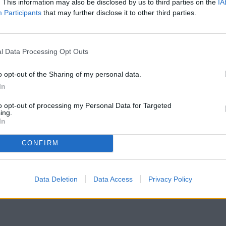
. This information may also be disclosed by us to third parties on the
IA
Participants
that may further disclose it to other third parties.
En su estreno en la categoría tras el histórico
l Data Processing Opt Outs
u principal objetivo y han certificado de
í, el conjunto dirigido por Eder Sarabia seguirá
o opt-out of the Sharing of my personal data.
4 disputará la segunda temporada seguida en la
In
entrado una sola jornada en posiciones de
to opt-out of processing my Personal Data for Targeted
nsecutivas a principios de año, el Andorra
ing.
ha podido disfrutar de un curso en el que ha
In
rme, más teniendo en cuenta que el club
mbién en el fútbol profesional así como la gran
CONFIRM
ejor!
Data Deletion
Data Access
Privacy Policy