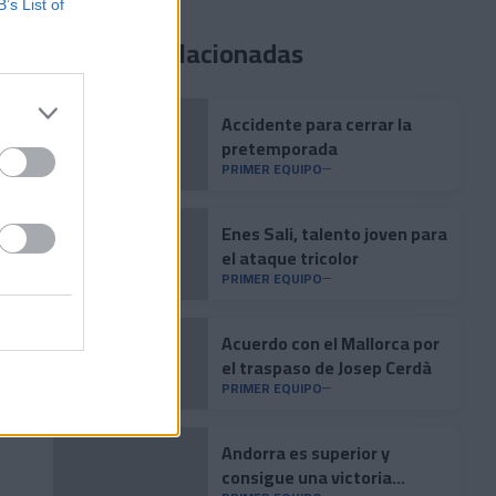
B’s List of
Noticias relacionadas
Accidente para cerrar la
pretemporada
PRIMER EQUIPO
Enes Sali, talento joven para
el ataque tricolor
PRIMER EQUIPO
Acuerdo con el Mallorca por
el traspaso de Josep Cerdà
PRIMER EQUIPO
Andorra es superior y
consigue una victoria