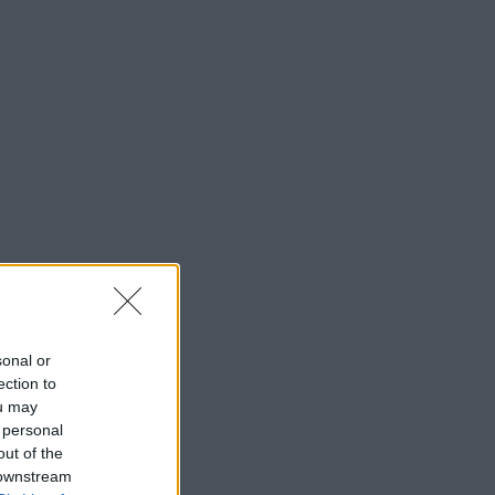
sonal or
ection to
ou may
 personal
out of the
 downstream