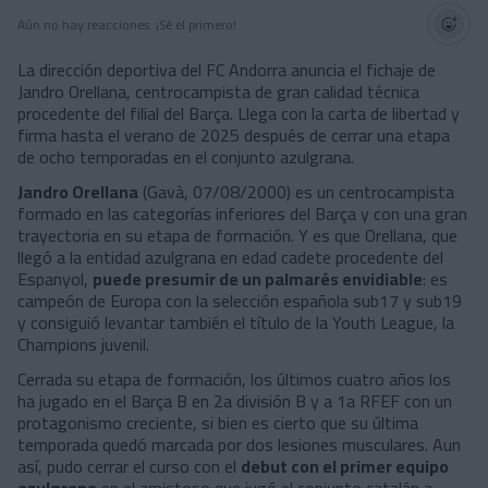
Aún no hay reacciones. ¡Sé el primero!
La dirección deportiva del FC Andorra anuncia el fichaje de
Jandro Orellana, centrocampista de gran calidad técnica
procedente del filial del Barça. Llega con la carta de libertad y
firma hasta el verano de 2025 después de cerrar una etapa
de ocho temporadas en el conjunto azulgrana.
Jandro Orellana
(Gavà, 07/08/2000) es un centrocampista
formado en las categorías inferiores del Barça y con una gran
trayectoria en su etapa de formación. Y es que Orellana, que
llegó a la entidad azulgrana en edad cadete procedente del
Espanyol,
puede presumir de un palmarés envidiable
: es
campeón de Europa con la selección española sub17 y sub19
y consiguió levantar también el título de la Youth League, la
Champions juvenil.
Cerrada su etapa de formación, los últimos cuatro años los
ha jugado en el Barça B en 2a división B y a 1a RFEF con un
protagonismo creciente, si bien es cierto que su última
temporada quedó marcada por dos lesiones musculares. Aun
así, pudo cerrar el curso con el
debut con el primer equipo