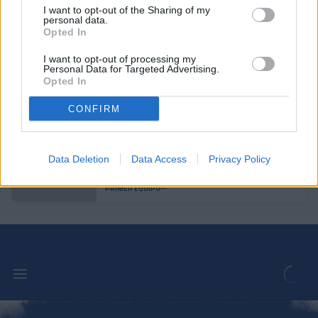
I want to opt-out of the Sharing of my
Aron Rodrigo, cedido al Mirandés
personal data.
Opted In
PRIMER EQUIPO
I want to opt-out of processing my
Personal Data for Targeted Advertising.
Opted In
Lautaro Spatz refuerza el eje de la
defensa tricolor
CONFIRM
PRIMER EQUIPO
Gael Alonso, operado con éxito de la
Data Deletion
Data Access
Privacy Policy
fractura del maléolo tibial
PRIMER EQUIPO