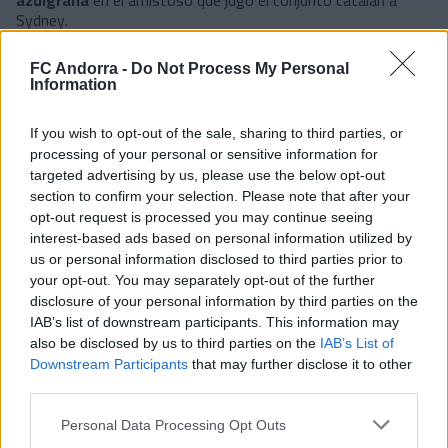
azulgrana
en el amistoso que jugó el conjunto catalán a
Sydney.
FC Andorra -
Do Not Process My Personal
Ahora vivirá su primera experiencia lejos de casa en el Andorra,
Information
en un equipo que se adapta a la perfección a sus
características.
Centrocampista posicional con un gran
If you wish to opt-out of the sale, sharing to third parties, or
toque
, Orellana cuenta, además, con la ventaja que ya se ha
processing of your personal or sensitive information for
entrenado bajo las órdenes de Eder Sarabia, quien conoce a la
targeted advertising by us, please use the below opt-out
perfección sus virtudes.
section to confirm your selection. Please note that after your
Trayectoria:
18/19
: Barça B
19/20
: Barça B
20/21
: Barça B
opt-out request is processed you may continue seeing
21/22
: Barça B
interest-based ads based on personal information utilized by
us or personal information disclosed to third parties prior to
#SomTricolors
your opt-out. You may separately opt-out of the further
disclosure of your personal information by third parties on the
Noticias relacionadas
IAB’s list of downstream participants. This information may
also be disclosed by us to third parties on the
IAB’s List of
Downstream Participants
that may further disclose it to other
Pau López: "Es uno de los pasos de mi
third parties.
carrera que más ilusión me hace"
PRIMER EQUIPO
Personal Data Processing Opt Outs