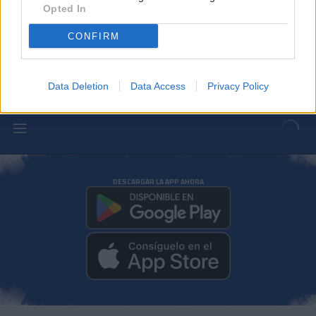
Opted In
Gael Alonso, operado con éxito de la
fractura del maléolo tibial
CONFIRM
PRIMER EQUIPO
Data Deletion
Data Access
Privacy Policy
DESCARGAR LA APP AHORA