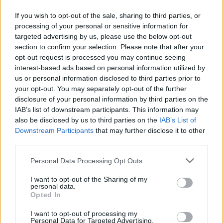
jugador su profesionalidad y buen trabajo con la camiseta
tricolor. Mucha suerte, Hector!
If you wish to opt-out of the sale, sharing to third parties, or
processing of your personal or sensitive information for
#SomTricolors
targeted advertising by us, please use the below opt-out
section to confirm your selection. Please note that after your
Noticias relacionadas
opt-out request is processed you may continue seeing
interest-based ads based on personal information utilized by
us or personal information disclosed to third parties prior to
Pau López: "Es uno de los pasos de mi
your opt-out. You may separately opt-out of the further
carrera que más ilusión me hace"
disclosure of your personal information by third parties on the
PRIMER EQUIPO
IAB’s list of downstream participants. This information may
also be disclosed by us to third parties on the
IAB’s List of
Downstream Participants
that may further disclose it to other
Aron Rodrigo, cedido al Mirandés
third parties.
PRIMER EQUIPO
Personal Data Processing Opt Outs
I want to opt-out of the Sharing of my
Lautaro Spatz refuerza el eje de la
personal data.
defensa tricolor
Opted In
PRIMER EQUIPO
I want to opt-out of processing my
Personal Data for Targeted Advertising.